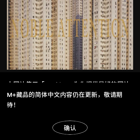
MAP Office
、
古儒郎
本网站使用「Cookies」为你提供最好的网站
家景
体验。
M+藏品的简体中文内容仍在更新，敬请期
2006
了解更多
待！
显示更多
明白
确认