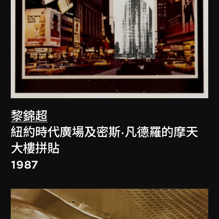
黎錦超
紐約時代廣場及密斯·凡德羅的摩天
大樓拼貼
1987