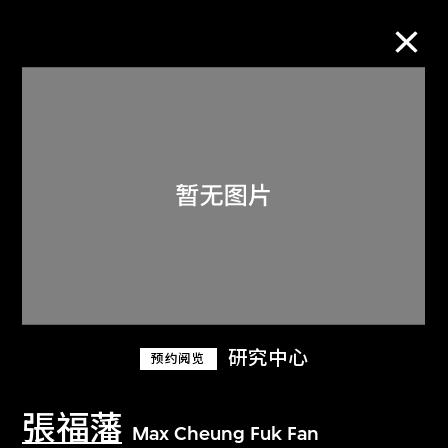
M+藏品
进一步筛选
搜索
关于M+藏品
研究中心
预约阅览
探索世界顶级的二十及二十一世纪视觉
文化藏品。
張福藩
Max Cheung Fuk Fan