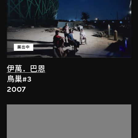
展出中
伊萬．巴恩
鳥巢#3
2007