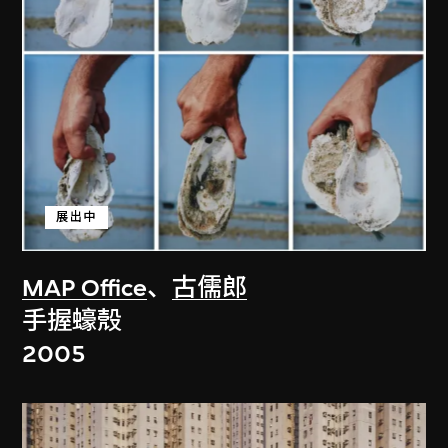
展出中
MAP Office
、
古儒郎
手握蠔殼
2005