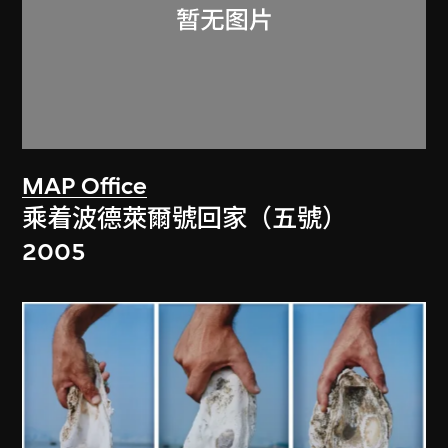
MAP Office
乘着波德萊爾號回家（五號）
2005