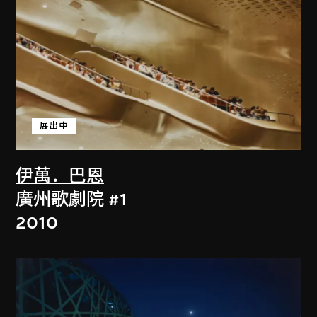
展出中
伊萬．巴恩
廣州歌劇院 #1
2010