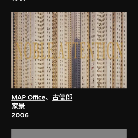
MAP Office
、
古儒郎
家景
2006