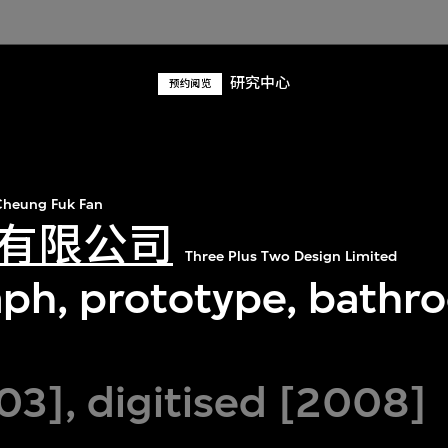
研究中心
预约阅览
heung Fuk Fan
有限公司
Three Plus Two Design Limited
ph, prototype, bathr
03], digitised [2008]