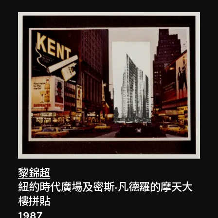
黎錦超
紐約時代廣場及密斯·凡德羅的摩天大
樓拼貼
1987