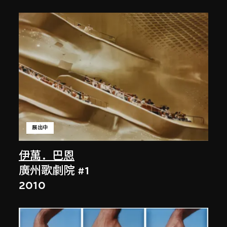
展出中
伊萬．巴恩
廣州歌劇院 #1
2010