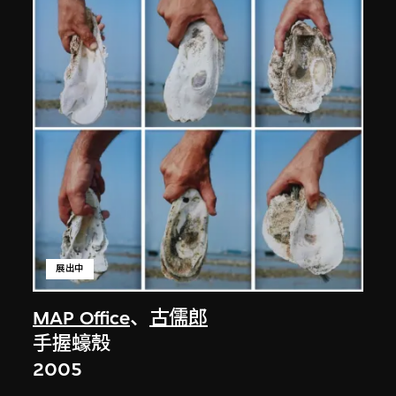
展出中
MAP Office
、
古儒郎
手握蠔殼
2005