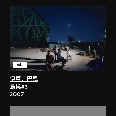
展出中
伊萬．巴恩
鳥巢#3
2007