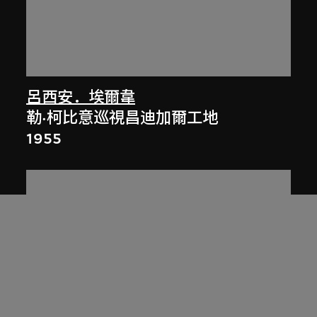
呂西安．埃爾韋
勒·柯比意巡視昌迪加爾工地
1955