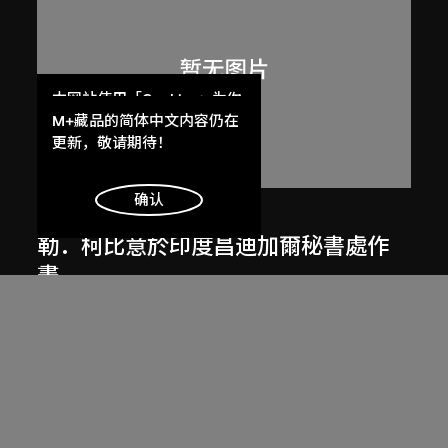
本网站使用「Cookies」为你
提供最好的网站体验。
M+藏品的简体中文内容仍在
了解更多
更新，敬请期待！
明白
确认
呂西安．埃爾韋
勒．柯比意於印度昌迪加爾秘書處作
畫
1955