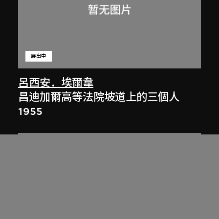
展出中
呂西安．埃爾韋
昌迪加爾高等法院坡道上的三個人
1955