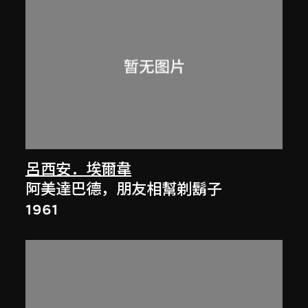
呂西安．埃爾韋
阿美達巴德，朋友相幫剃鬍子
1961