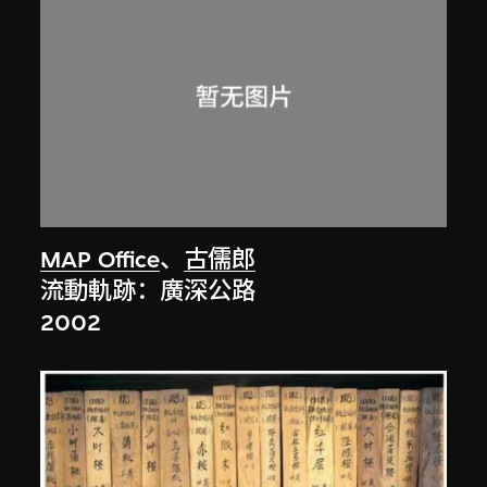
MAP Office
、
古儒郎
流動軌跡：廣深公路
2002