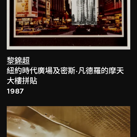
黎錦超
紐約時代廣場及密斯·凡德羅的摩天
大樓拼貼
1987