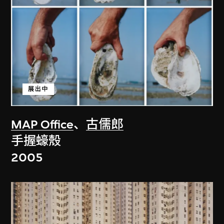
展出中
MAP Office
、
古儒郎
手握蠔殼
2005