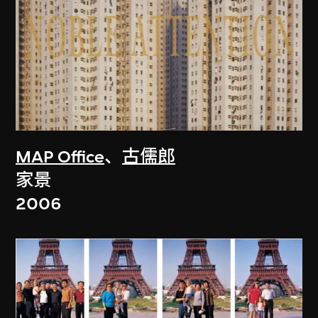
MAP Office
、
古儒郎
家景
2006