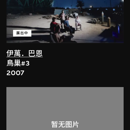
展出中
伊萬．巴恩
鳥巢#3
2007