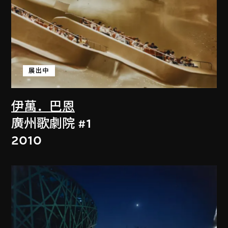
展出中
伊萬．巴恩
廣州歌劇院 #1
2010