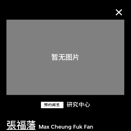
M+藏品
进一步筛选
搜索
关于M+藏品
研究中心
预约阅览
探索世界顶级的二十及二十一世纪视觉
文化藏品。
張福藩
Max Cheung Fuk Fan