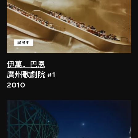
展出中
伊萬．巴恩
廣州歌劇院 #1
2010