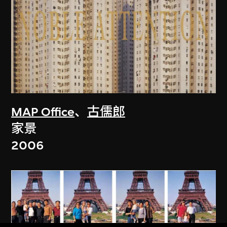
MAP Office
、
古儒郎
家景
2006