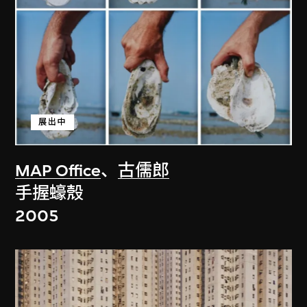
展出中
MAP Office
、
古儒郎
手握蠔殼
2005