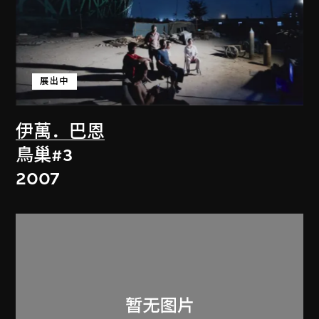
展出中
伊萬．巴恩
鳥巢#3
2007