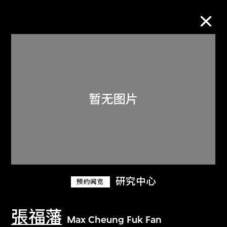
M+藏品
进一步筛选
搜索
关于M+藏品
研究中心
预约阅览
探索世界顶级的二十及二十一世纪视觉
文化藏品。
張福藩
Max Cheung Fuk Fan