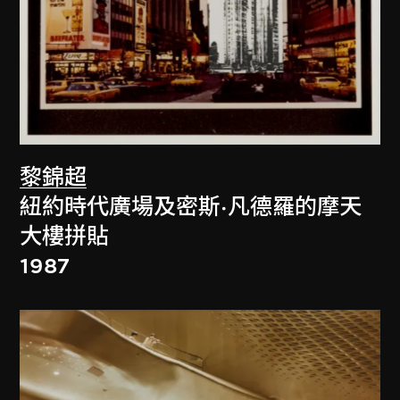
黎錦超
紐約時代廣場及密斯·凡德羅的摩天
大樓拼貼
1987