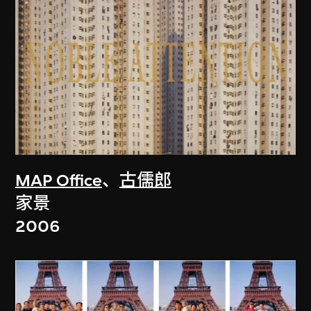
MAP Office
、
古儒郎
家景
2006