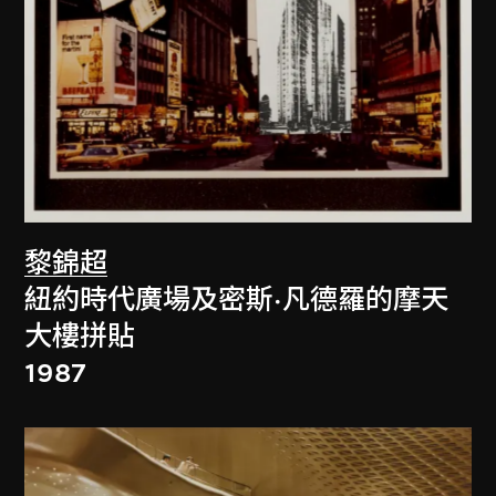
黎錦超
紐約時代廣場及密斯·凡德羅的摩天
大樓拼貼
1987