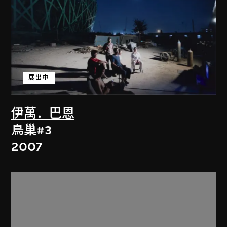
展出中
伊萬．巴恩
鳥巢#3
2007