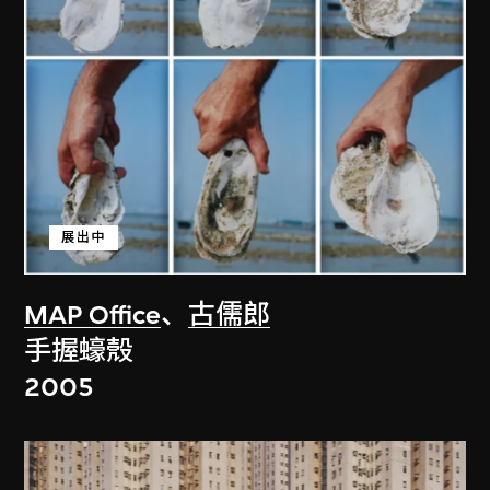
展出中
MAP Office
、
古儒郎
手握蠔殼
2005