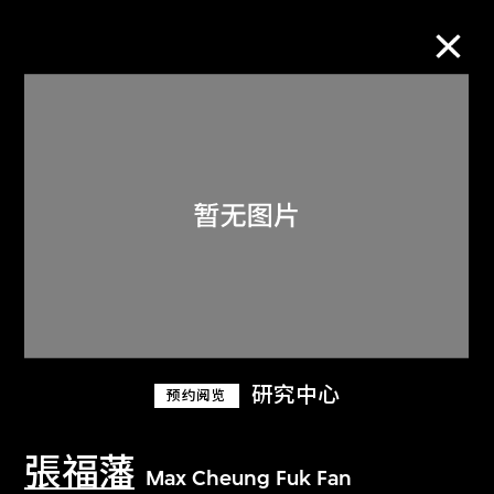
M+藏品
进一步筛选
搜索
关于M+藏品
研究中心
预约阅览
探索世界顶级的二十及二十一世纪视觉
文化藏品。
張福藩
Max Cheung Fuk Fan