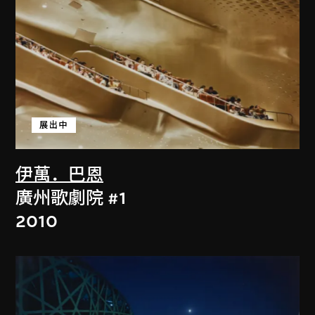
展出中
伊萬．巴恩
廣州歌劇院 #1
2010