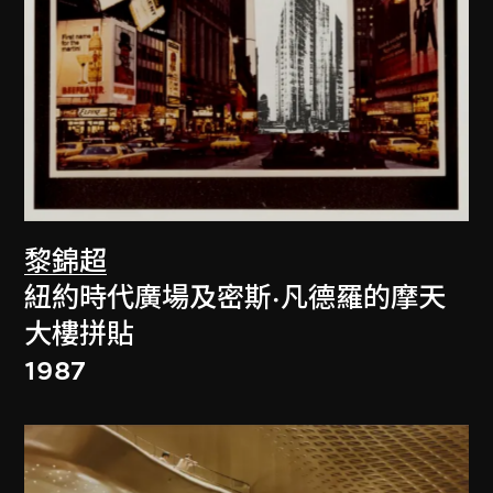
黎錦超
紐約時代廣場及密斯·凡德羅的摩天
大樓拼貼
1987