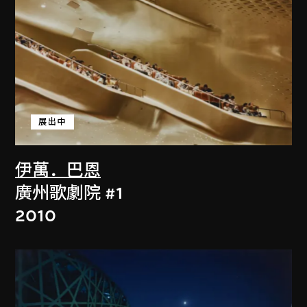
展出中
伊萬．巴恩
廣州歌劇院 #1
2010