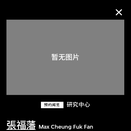
M+藏品
进一步筛选
搜索
关于M+藏品
研究中心
预约阅览
探索世界顶级的二十及二十一世纪视觉
文化藏品。
張福藩
Max Cheung Fuk Fan