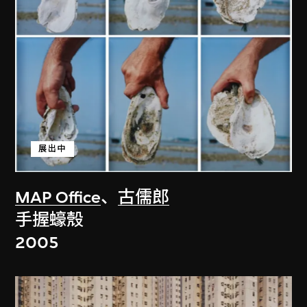
展出中
MAP Office
、
古儒郎
手握蠔殼
2005