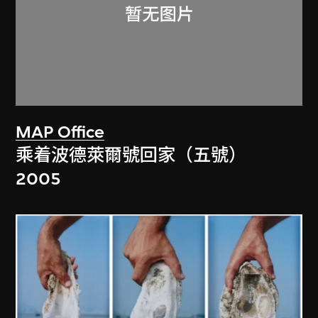
MAP Office
乘着波德萊爾號回家（五號）
2005