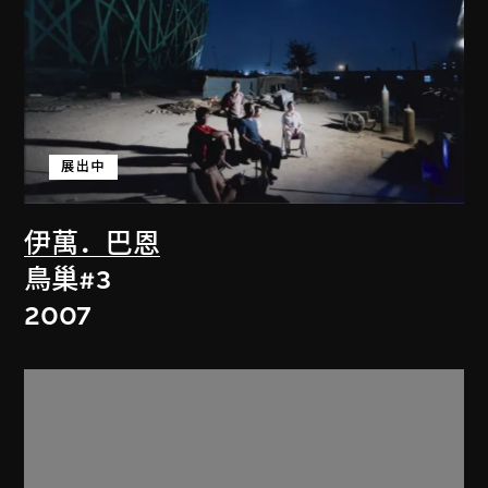
展出中
伊萬．巴恩
鳥巢#3
2007