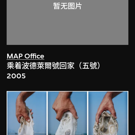
MAP Office
乘着波德萊爾號回家（五號）
2005