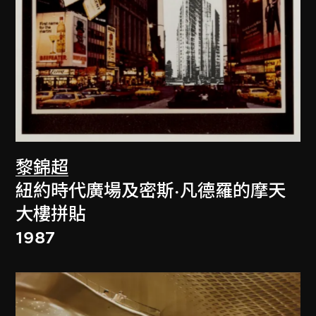
黎錦超
紐約時代廣場及密斯·凡德羅的摩天
大樓拼貼
1987