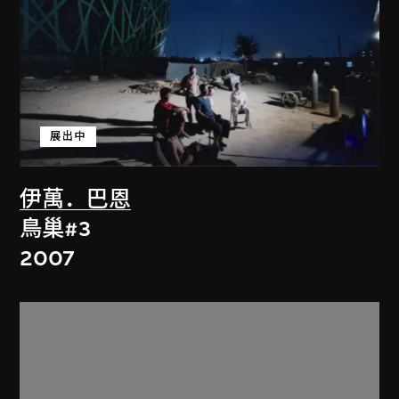
展出中
伊萬．巴恩
鳥巢#3
2007