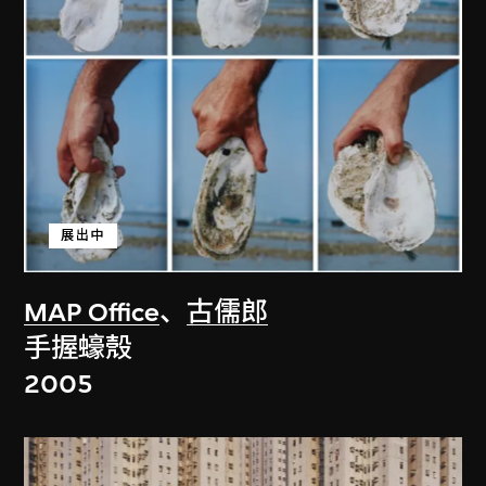
展出中
MAP Office
、
古儒郎
手握蠔殼
2005