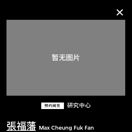
M+藏品
进一步筛选
搜索
关于M+藏品
研究中心
预约阅览
探索世界顶级的二十及二十一世纪视觉
文化藏品。
張福藩
Max Cheung Fuk Fan