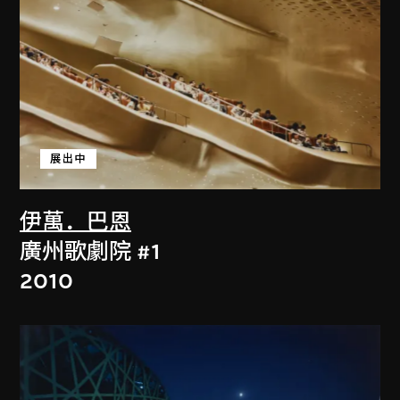
展出中
伊萬．巴恩
廣州歌劇院 #1
2010