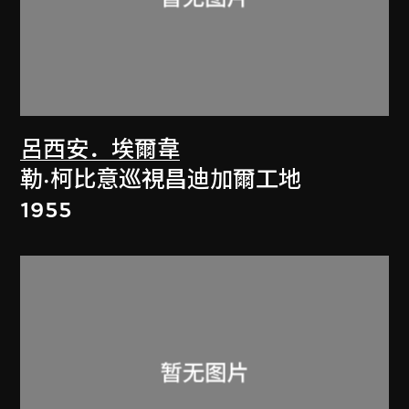
呂西安．埃爾韋
勒·柯比意巡視昌迪加爾工地
1955