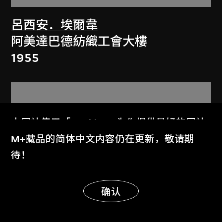
呂西安．埃爾韋
阿美達巴德紡織工會大樓
1955
本网站使用「Cookies」为你提供最好的网站
体验。
M+藏品的简体中文内容仍在更新，敬请期
了解更多
待！
显示更多
明白
确认