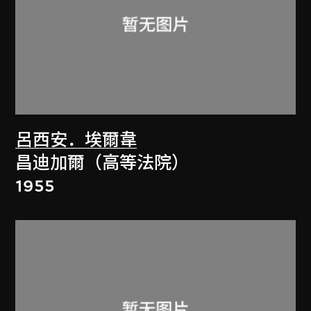
呂西安．埃爾韋
昌迪加爾（高等法院）
1955