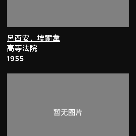
呂西安．埃爾韋
高等法院
1955