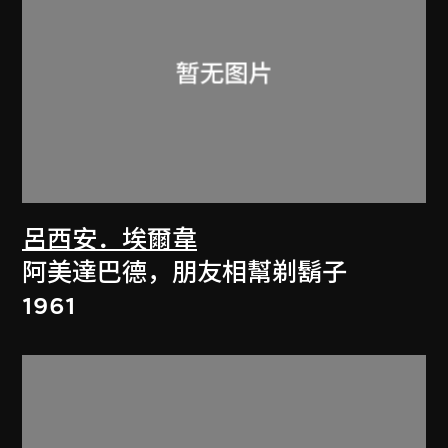
呂西安．埃爾韋
阿美達巴德，朋友相幫剃鬍子
1961