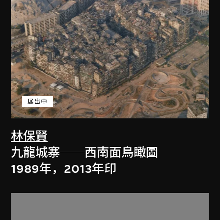
展出中
林保賢
九龍城寨──西南面鳥瞰圖
1989年，2013年印