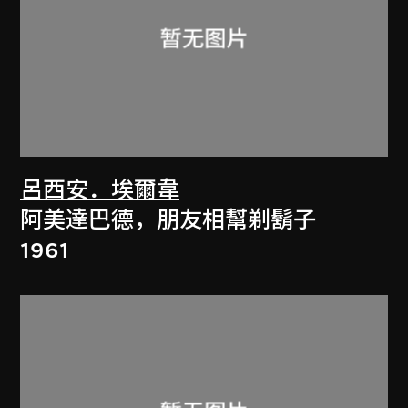
呂西安．埃爾韋
阿美達巴德，朋友相幫剃鬍子
1961