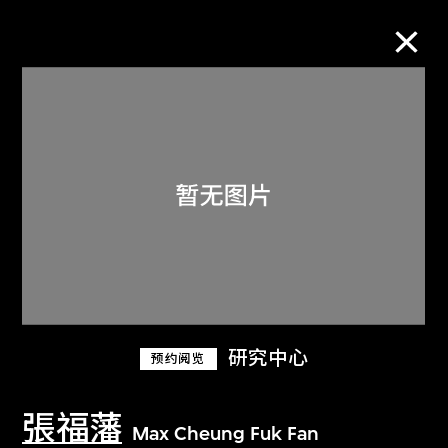
M+藏品
进一步筛选
搜索
关于M+藏品
研究中心
预约阅览
探索世界顶级的二十及二十一世纪视觉
文化藏品。
張福藩
Max Cheung Fuk Fan