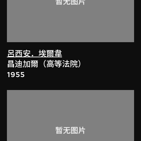
呂西安．埃爾韋
昌迪加爾（高等法院）
1955