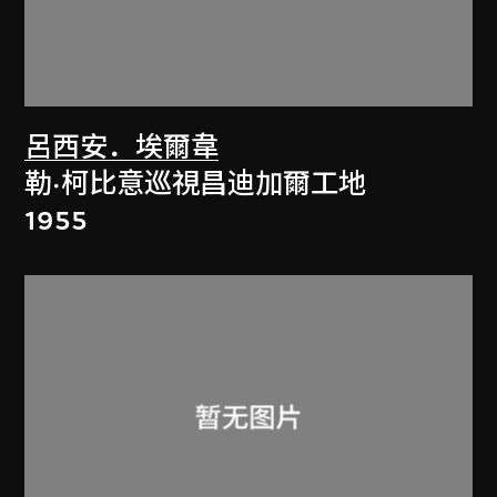
呂西安．埃爾韋
勒·柯比意巡視昌迪加爾工地
1955