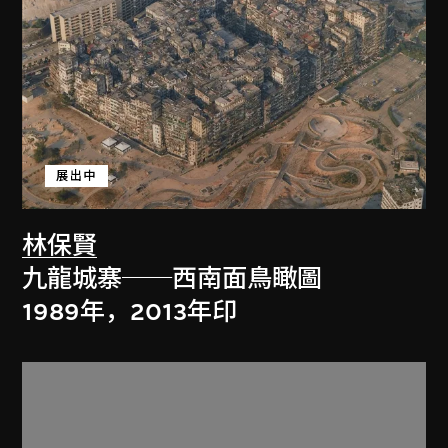
展出中
林保賢
九龍城寨──西南面鳥瞰圖
1989年，2013年印