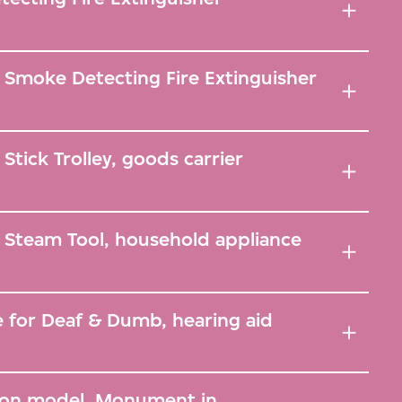
 Smoke Detecting Fire Extinguisher
tick Trolley, goods carrier
 Steam Tool, household appliance
 for Deaf & Dumb, hearing aid
ion model, Monument in