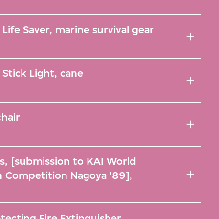
Life Saver, marine survival gear
Stick Light, cane
hair
s, [submission to KAI World
n Competition Nagoya '89],
ecting Fire Extinguisher