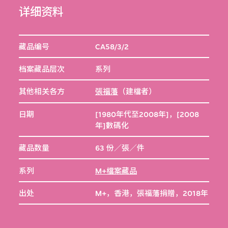
详细资料
藏品编号
CA58/3/2
档案藏品层次
系列
其他相关各方
張福藩
（建檔者）
日期
[1980年代至2008年]，[2008
年]數碼化
藏品数量
63 份／張／件
系列
M+檔案藏品
出处
M+，香港，張福藩捐贈，2018年