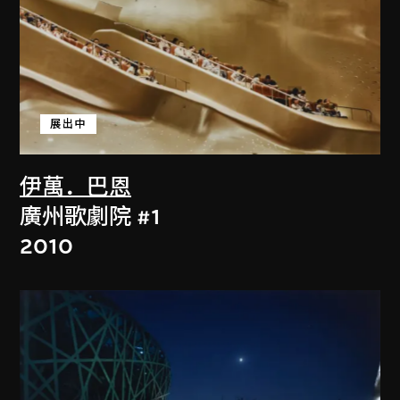
展出中
伊萬．巴恩
廣州歌劇院 #1
2010