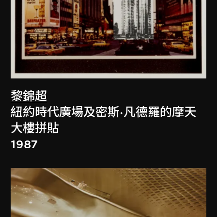
黎錦超
紐約時代廣場及密斯·凡德羅的摩天
大樓拼貼
1987