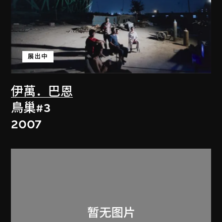
展出中
伊萬．巴恩
鳥巢#3
2007