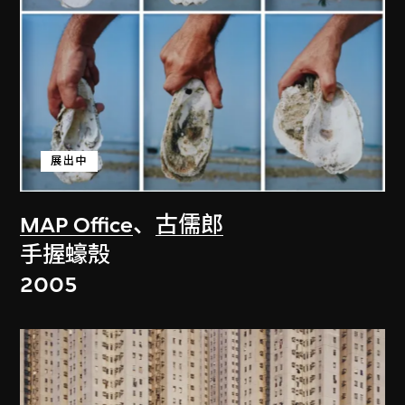
展出中
MAP Office
、
古儒郎
手握蠔殼
2005