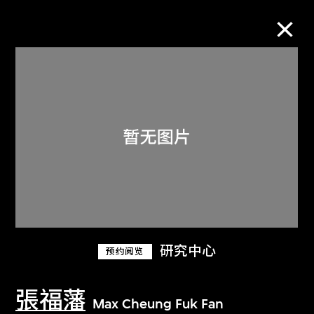
M+藏品
进一步筛选
搜索
关于M+藏品
研究中心
预约阅览
探索世界顶级的二十及二十一世纪视觉
文化藏品。
張福藩
Max Cheung Fuk Fan