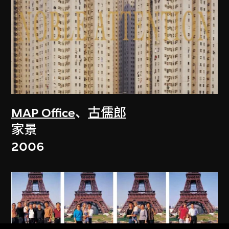
MAP Office
、
古儒郎
家景
2006