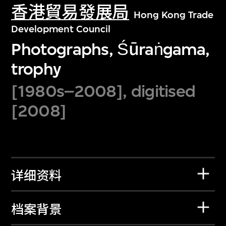
香港貿易發展局
Hong Kong Trade
Development Council
Photographs, Śūraṅgama,
trophy
[1980s–2008], digitised
[2008]
详细资料
档案背景