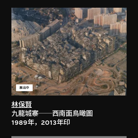
展出中
林保賢
九龍城寨──西南面鳥瞰圖
1989年，2013年印