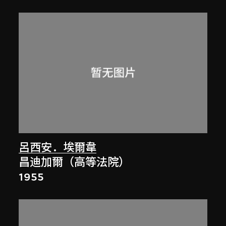
呂西安．埃爾韋
昌迪加爾（高等法院）
1955