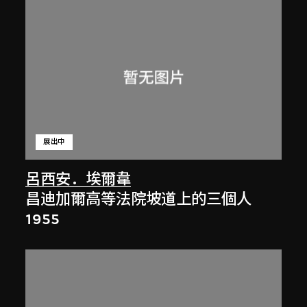
展出中
呂西安．埃爾韋
昌迪加爾高等法院坡道上的三個人
1955