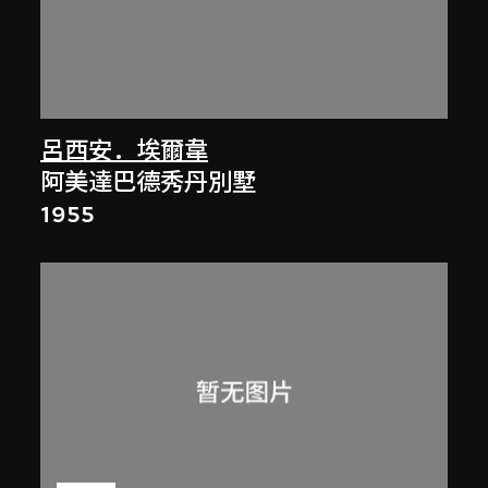
呂西安．埃爾韋
阿美達巴德秀丹別墅
1955