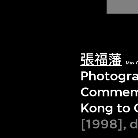
張福藩
Max C
Photogra
Commemor
Kong to 
[1998], 