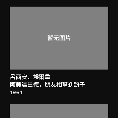
呂西安．埃爾韋
阿美達巴德，朋友相幫剃鬍子
1961