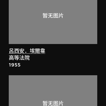
呂西安．埃爾韋
高等法院
1955