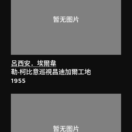
呂西安．埃爾韋
勒·柯比意巡視昌迪加爾工地
1955