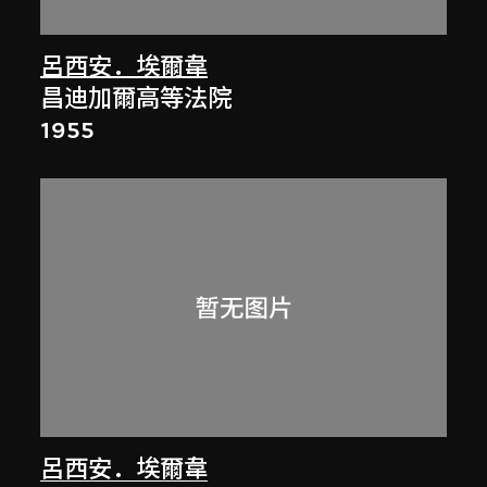
呂西安．埃爾韋
昌迪加爾高等法院
1955
呂西安．埃爾韋