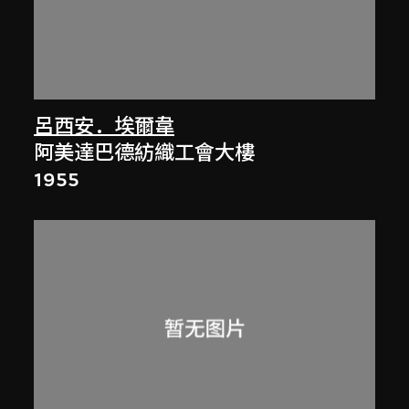
呂西安．埃爾韋
阿美達巴德紡織工會大樓
1955