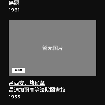
無題
1961
展出中
呂西安．埃爾韋
昌迪加爾高等法院圖書館
1955