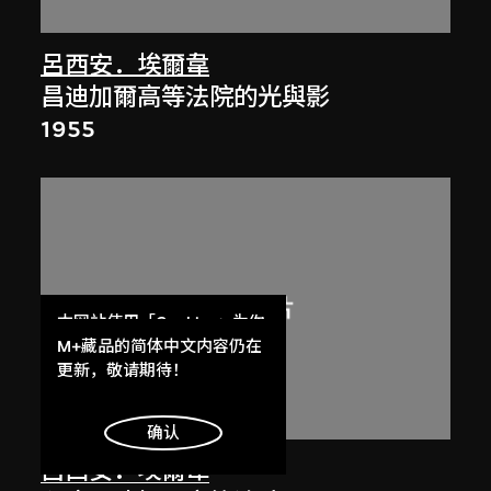
呂西安．埃爾韋
昌迪加爾高等法院的光與影
1955
本网站使用「Cookies」为你
提供最好的网站体验。
M+藏品的简体中文内容仍在
了解更多
更新，敬请期待！
展出中
明白
确认
呂西安．埃爾韋