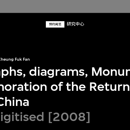
研究中心
预约阅览
heung Fuk Fan
phs, diagrams, Monu
ation of the Return
China
digitised [2008]