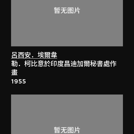
呂西安．埃爾韋
勒．柯比意於印度昌迪加爾秘書處作
畫
1955