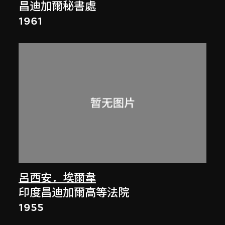
昌迪加爾秘書處
1961
呂西安．埃爾韋
印度昌迪加爾高等法院
1955