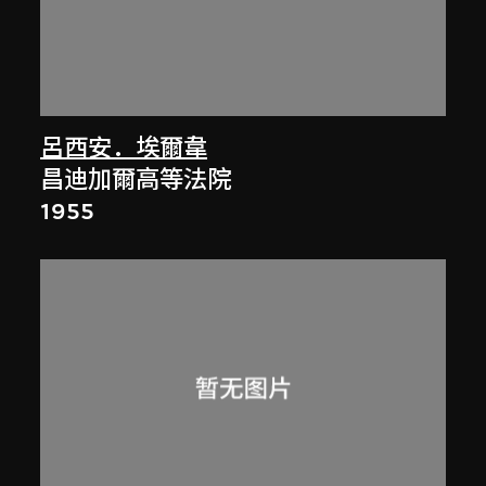
呂西安．埃爾韋
昌迪加爾高等法院
1955