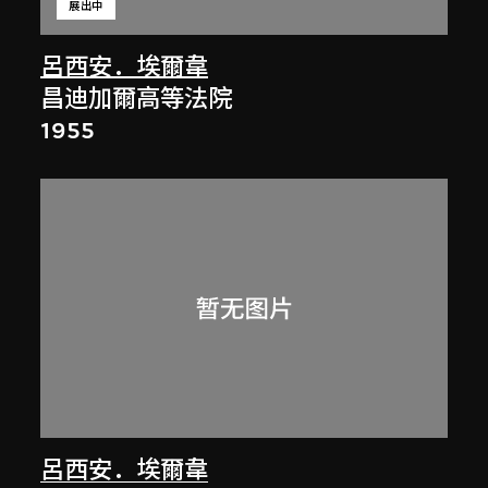
展出中
呂西安．埃爾韋
昌迪加爾高等法院
1955
呂西安．埃爾韋