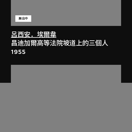
展出中
呂西安．埃爾韋
昌迪加爾高等法院坡道上的三個人
1955
展出中