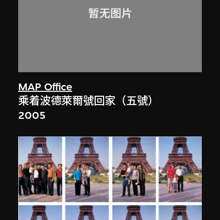
MAP Office
乘着波德萊爾號回家（五號）
2005