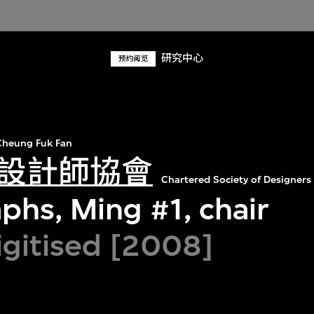
研究中心
预约阅览
heung Fuk Fan
設計師協會
Chartered Society of Designers
phs, Ming #1, chair
igitised [2008]