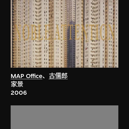
MAP Office
、
古儒郎
家景
2006