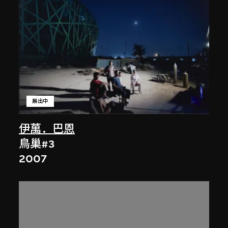
展出中
伊萬．巴恩
鳥巢#3
2007