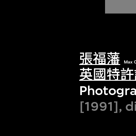
張福藩
Max C
英國特許
Photogra
[1991], d