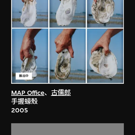
展出中
MAP Office
、
古儒郎
手握蠔殼
2005