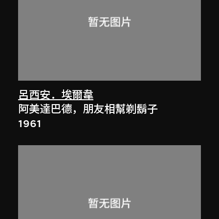
呂西安．埃爾韋
阿美達巴德，朋友相幫剃鬍子
1961