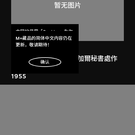
本网站使用「Cookies」为你
提供最好的网站体验。
M+藏品的简体中文内容仍在
了解更多
更新，敬请期待！
呂西安．埃爾韋
勒．柯比意於印度昌迪加爾秘書處作
明白
确认
畫
1955