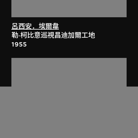
呂西安．埃爾韋
勒·柯比意巡視昌迪加爾工地
1955