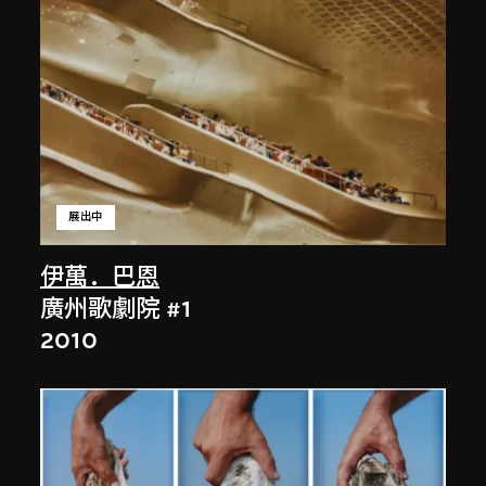
展出中
伊萬．巴恩
廣州歌劇院 #1
2010