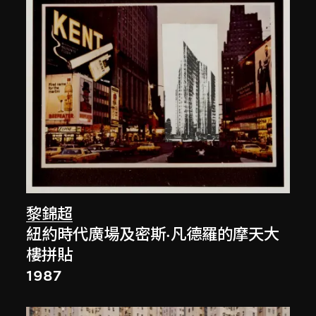
黎錦超
紐約時代廣場及密斯·凡德羅的摩天大
樓拼貼
1987