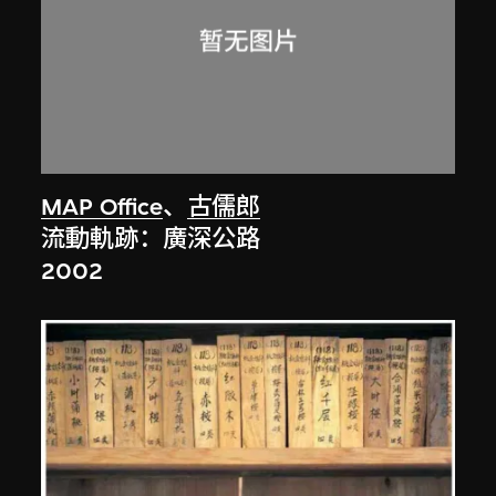
MAP Office
、
古儒郎
流動軌跡：廣深公路
2002