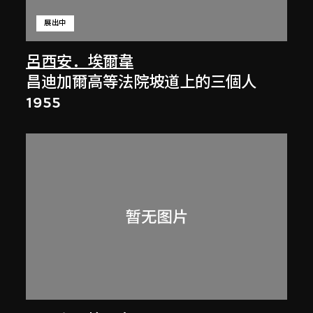
展出中
呂西安．埃爾韋
昌迪加爾高等法院坡道上的三個人
1955