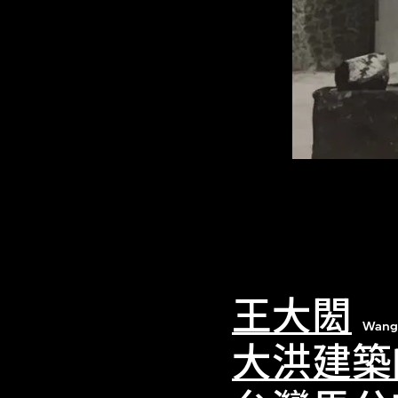
王大閎
Wang
大洪建築