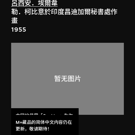
呂西安．埃爾韋
勒．柯比意於印度昌迪加爾秘書處作
畫
1955
本网站使用「Cookies」为你
提供最好的网站体验。
M+藏品的简体中文内容仍在
呂西安．埃爾韋
了解更多
更新，敬请期待！
昌迪加爾高等法院