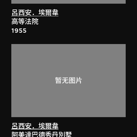
呂西安．埃爾韋
高等法院
1955
呂西安．埃爾韋
阿美達巴德秀丹別墅