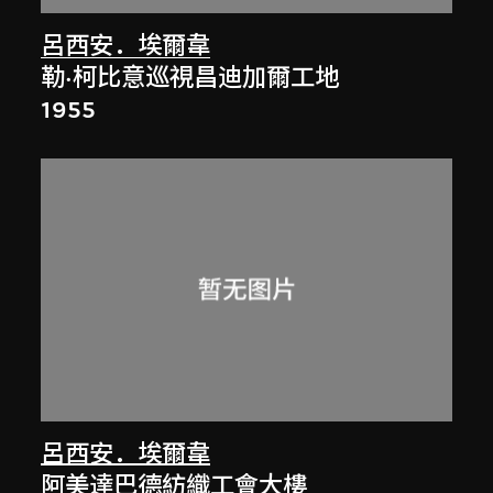
呂西安．埃爾韋
勒·柯比意巡視昌迪加爾工地
1955
呂西安．埃爾韋
阿美達巴德紡織工會大樓