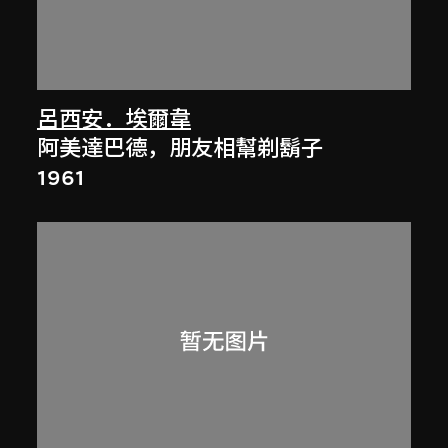
呂西安．埃爾韋
阿美達巴德，朋友相幫剃鬍子
1961