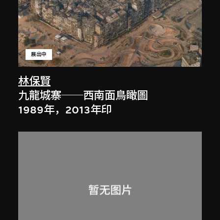
展出中
林保賢
九龍城寨──西南面鳥瞰圖
1989年，2013年印