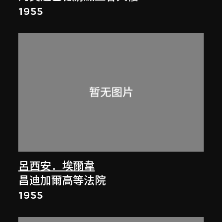
1955
呂西安．埃爾韋
昌迪加爾高等法院
1955