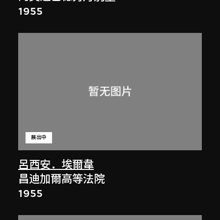
1955
展出中
呂西安．埃爾韋
昌迪加爾高等法院
1955