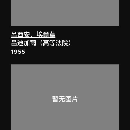
呂西安．埃爾韋
昌迪加爾（高等法院）
1955