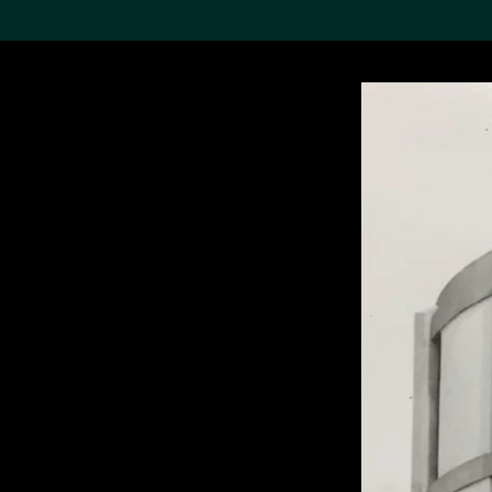
搜索M+藏品
Sea
19,052个结果
进一步筛选
关于M+藏品
探索世界顶级的二十及二十
一世纪视觉文化藏品。