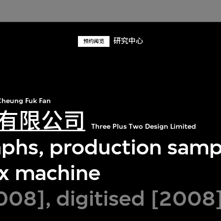
研究中心
预约阅览
heung Fuk Fan
有限公司
Three Plus Two Design Limited
phs, production samp
ax machine
08], digitised [2008