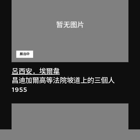
展出中
呂西安．埃爾韋
昌迪加爾高等法院坡道上的三個人
1955