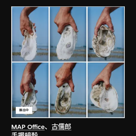
展出中
MAP Office
、
古儒郎
手握蠔殼