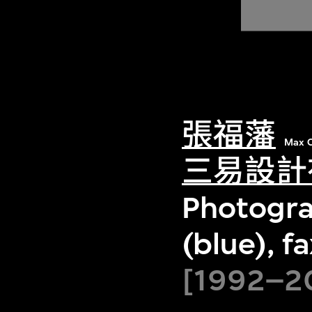
張福藩
Max C
三易設計
Photogra
(blue), f
[1992–20