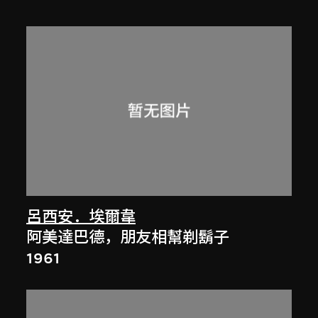
呂西安．埃爾韋
阿美達巴德，朋友相幫剃鬍子
1961