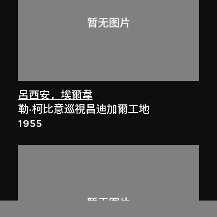
呂西安．埃爾韋
勒·柯比意巡視昌迪加爾工地
1955