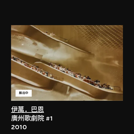
展出中
伊萬．巴恩
廣州歌劇院 #1
2010