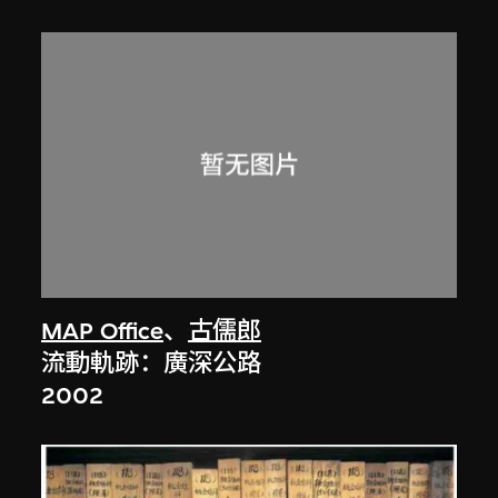
MAP Office
、
古儒郎
流動軌跡：廣深公路
2002