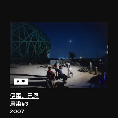
展出中
伊萬．巴恩
鳥巢#3
2007