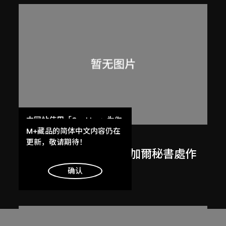
本网站使用「Cookies」为你
提供最好的网站体验。
M+藏品的简体中文内容仍在
呂西安．埃爾韋
了解更多
更新，敬请期待！
勒．柯比意於印度昌迪加爾秘書處作
畫
明白
确认
1955