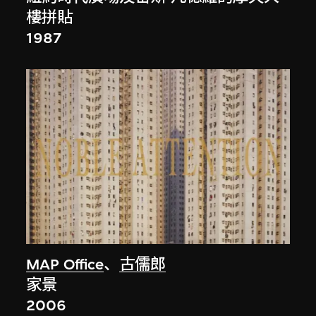
樓拼貼
1987
MAP Office
、
古儒郎
家景
2006