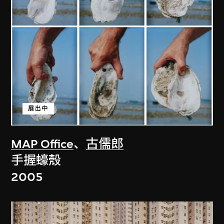
展出中
MAP Office
、
古儒郎
手握蠔殼
2005