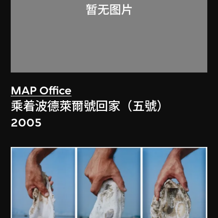
MAP Office
乘着波德萊爾號回家（五號）
2005