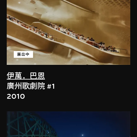
展出中
伊萬．巴恩
廣州歌劇院 #1
2010