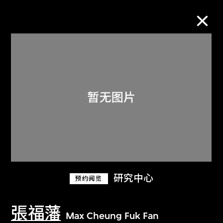
M+藏品
进一步筛选
搜索
关于M+藏品
研究中心
预约阅览
探索世界顶级的二十及二十一世纪视觉
文化藏品。
張福藩
Max Cheung Fuk Fan