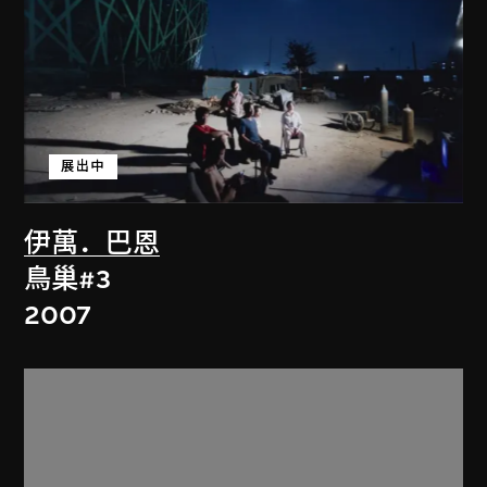
展出中
伊萬．巴恩
鳥巢#3
2007