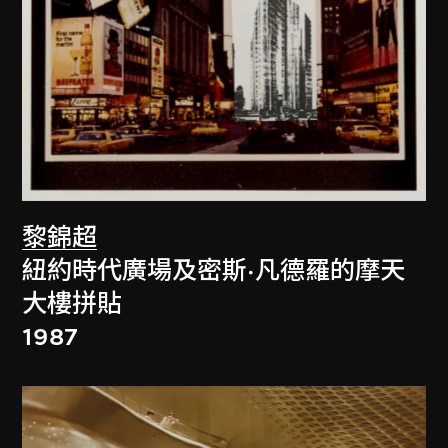
黎錦超
紐約時代廣場及密斯·凡德羅的摩天
大樓拼貼
1987