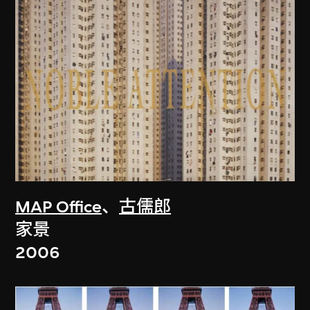
MAP Office
、
古儒郎
家景
2006