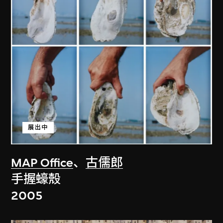
展出中
MAP Office
、
古儒郎
手握蠔殼
2005