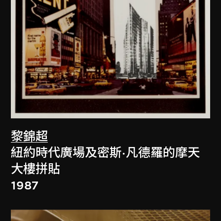
黎錦超
紐約時代廣場及密斯·凡德羅的摩天
大樓拼貼
1987