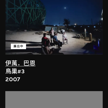
展出中
伊萬．巴恩
鳥巢#3
2007