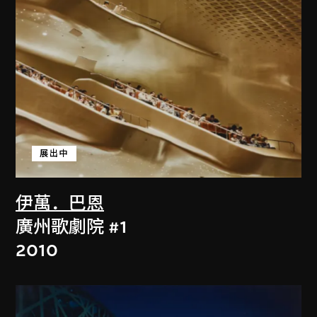
展出中
伊萬．巴恩
廣州歌劇院 #1
2010