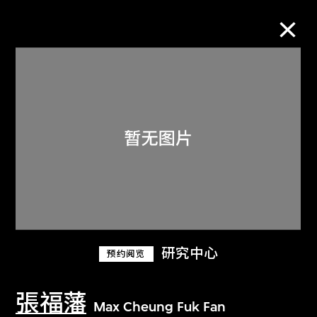
M+藏品
进一步筛选
搜索
关于M+藏品
研究中心
预约阅览
探索世界顶级的二十及二十一世纪视觉
文化藏品。
張福藩
Max Cheung Fuk Fan