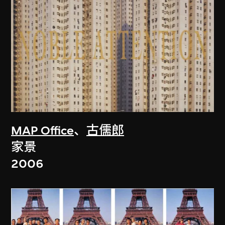
MAP Office
、
古儒郎
家景
2006