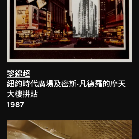
黎錦超
紐約時代廣場及密斯·凡德羅的摩天
大樓拼貼
1987