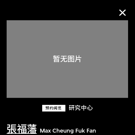
M+藏品
进一步筛选
搜索
关于M+藏品
研究中心
预约阅览
探索世界顶级的二十及二十一世纪视觉
文化藏品。
張福藩
Max Cheung Fuk Fan