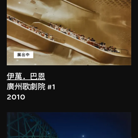
展出中
伊萬．巴恩
廣州歌劇院 #1
2010