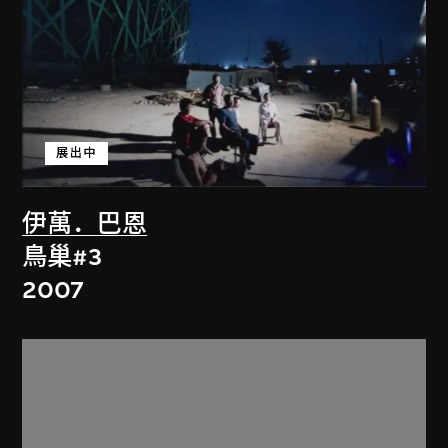
展出中
伊萬．巴恩
鳥巢#3
2007