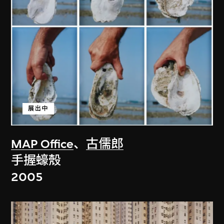
展出中
MAP Office
、
古儒郎
手握蠔殼
2005