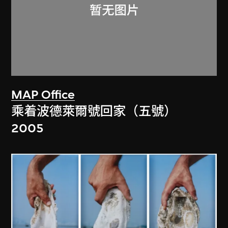
MAP Office
乘着波德萊爾號回家（五號）
2005