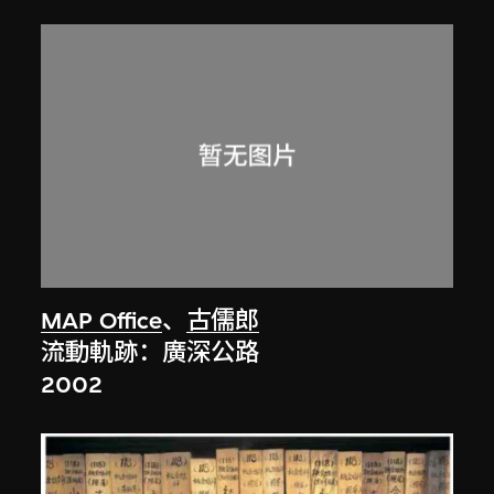
MAP Office
、
古儒郎
流動軌跡：廣深公路
2002