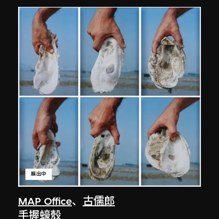
展出中
MAP Office
、
古儒郎
手握蠔殼