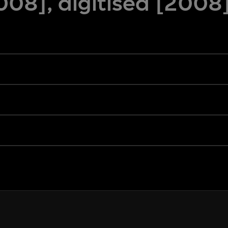
08], digitised [2008