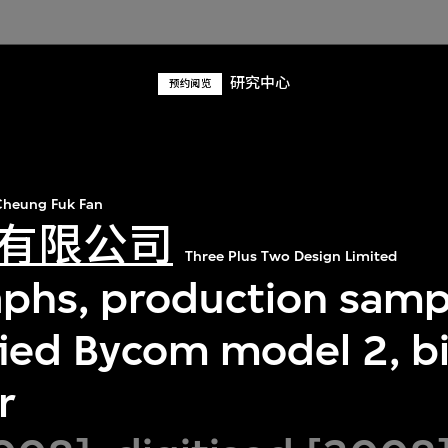
研究中心
预约阅览
heung Fuk Fan
有限公司
Three Plus Two Design Limited
phs, production samp
fied Bycom model 2, bi
r