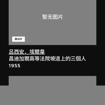
展出中
呂西安．埃爾韋
昌迪加爾高等法院坡道上的三個人
1955