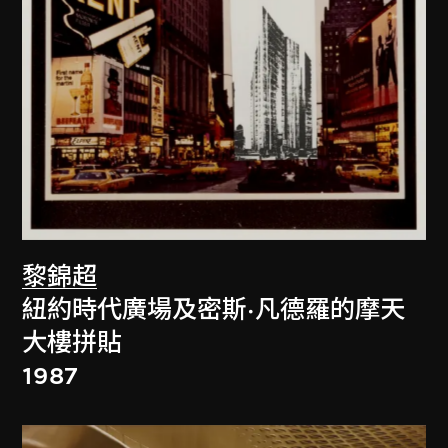
黎錦超
紐約時代廣場及密斯·凡德羅的摩天
大樓拼貼
1987