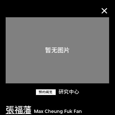
M+藏品
进一步筛选
搜索
关于M+藏品
研究中心
预约阅览
探索世界顶级的二十及二十一世纪视觉
文化藏品。
張福藩
Max Cheung Fuk Fan