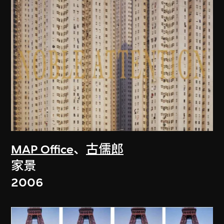
MAP Office
、
古儒郎
家景
2006