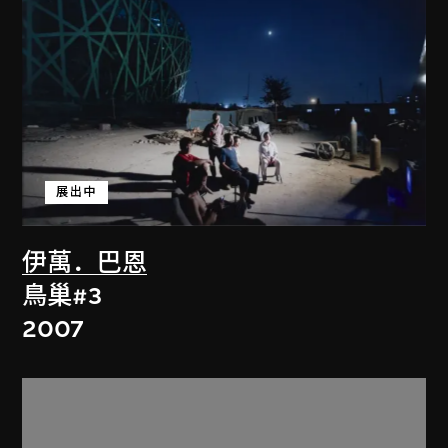
展出中
伊萬．巴恩
鳥巢#3
2007