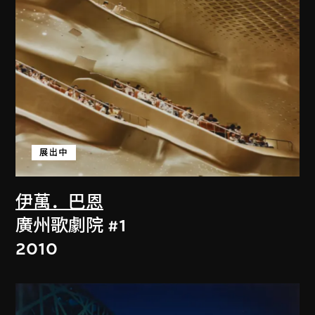
展出中
伊萬．巴恩
廣州歌劇院 #1
2010