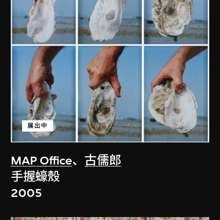
展出中
MAP Office
、
古儒郎
手握蠔殼
2005