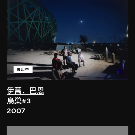
展出中
伊萬．巴恩
鳥巢#3
2007