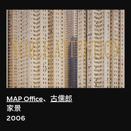
MAP Office
、
古儒郎
家景
2006