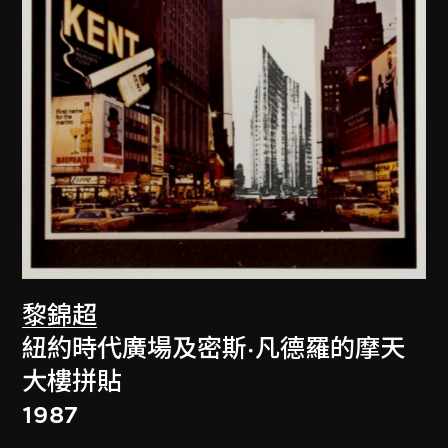
黎錦超
紐約時代廣場及密斯·凡德羅的摩天
大樓拼貼
1987