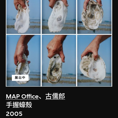
展出中
MAP Office
、
古儒郎
手握蠔殼
2005