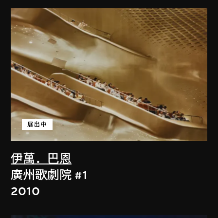
展出中
伊萬．巴恩
廣州歌劇院 #1
2010