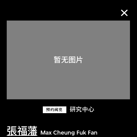
M+藏品
进一步筛选
搜索
关于M+藏品
研究中心
预约阅览
探索世界顶级的二十及二十一世纪视觉
文化藏品。
張福藩
Max Cheung Fuk Fan