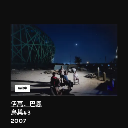
展出中
伊萬．巴恩
鳥巢#3
2007