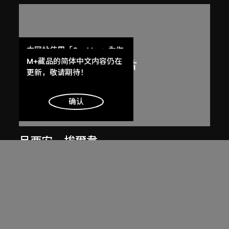
本网站使用「Cookies」为你
提供最好的网站体验。
M+藏品的简体中文内容仍在
了解更多
更新，敬请期待！
明白
确认
呂西安．埃爾韋
勒．柯比意於印度昌迪加爾秘書處作
畫
1955