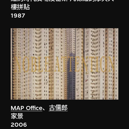
樓拼貼
1987
MAP Office
、
古儒郎
家景
2006