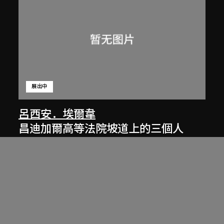
展出中
呂西安．埃爾韋
昌迪加爾高等法院坡道上的三個人
1955