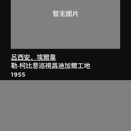
呂西安．埃爾韋
勒·柯比意巡視昌迪加爾工地
1955