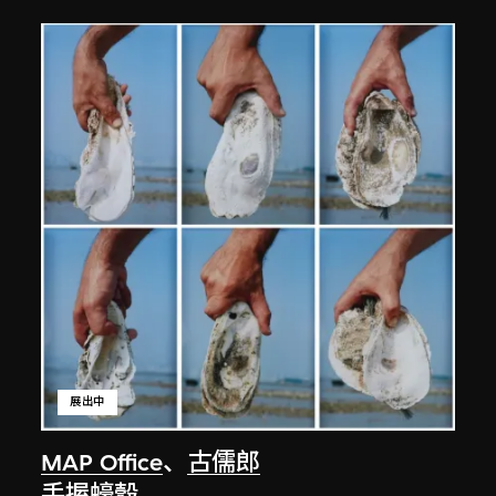
展出中
MAP Office
、
古儒郎
手握蠔殼