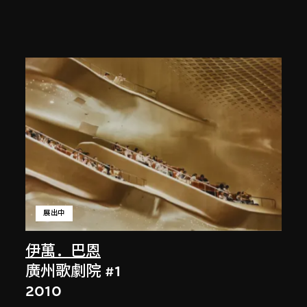
展出中
伊萬．巴恩
廣州歌劇院 #1
2010