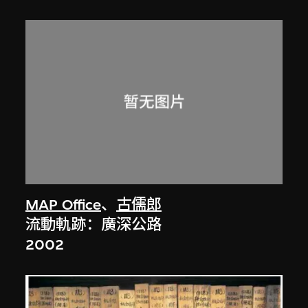
MAP Office
、
古儒郎
流動軌跡：廣深公路
2002