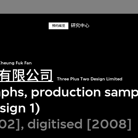
研究中心
预约阅览
heung Fuk Fan
有限公司
Three Plus Two Design Limited
phs, production samp
sign 1)
02], digitised [2008]