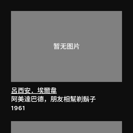
呂西安．埃爾韋
阿美達巴德，朋友相幫剃鬍子
1961