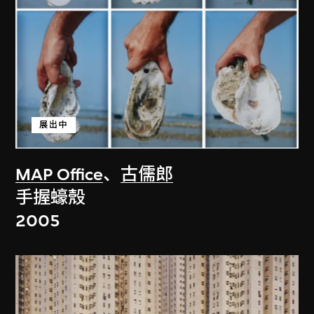
展出中
MAP Office
、
古儒郎
手握蠔殼
2005