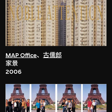
MAP Office
、
古儒郎
家景
2006