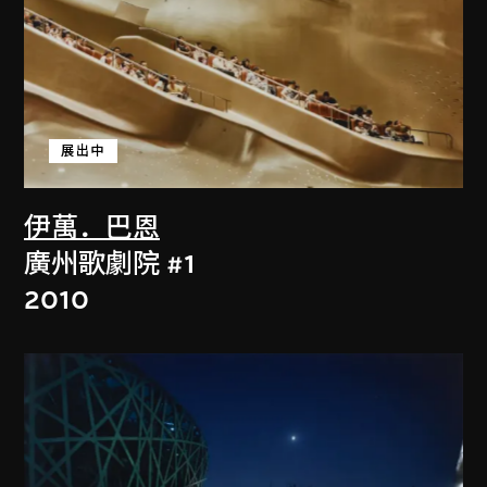
展出中
伊萬．巴恩
廣州歌劇院 #1
2010