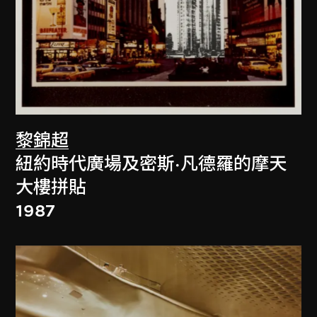
黎錦超
紐約時代廣場及密斯·凡德羅的摩天
大樓拼貼
1987