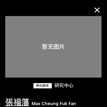
M+藏品
进一步筛选
搜索
关于M+藏品
研究中心
预约阅览
探索世界顶级的二十及二十一世纪视觉
文化藏品。
張福藩
Max Cheung Fuk Fan