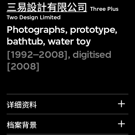
三易設計有限公司
Three Plus
Two Design Limited
Photographs, prototype,
bathtub, water toy
[1992–2008], digitised
[2008]
详细资料
档案背景