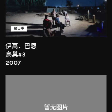
展出中
伊萬．巴恩
鳥巢#3
2007