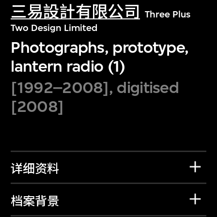
三易設計有限公司
Three Plus
Two Design Limited
Photographs, prototype,
lantern radio (1)
[1992–2008], digitised
[2008]
详细资料
档案背景