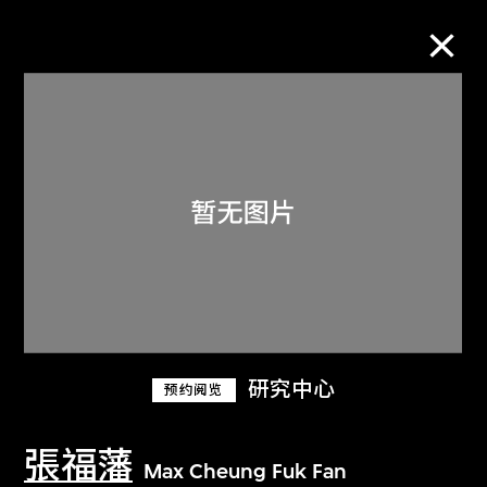
M+藏品
进一步筛选
搜索
关于M+藏品
研究中心
预约阅览
探索世界顶级的二十及二十一世纪视觉
文化藏品。
張福藩
Max Cheung Fuk Fan