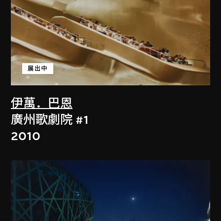
展出中
伊萬．巴恩
廣州歌劇院 #1
2010