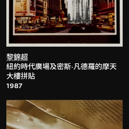
黎錦超
紐約時代廣場及密斯·凡德羅的摩天
大樓拼貼
1987