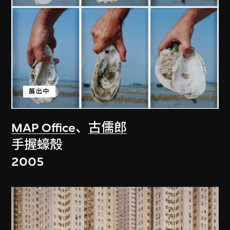
展出中
MAP Office
、
古儒郎
手握蠔殼
2005