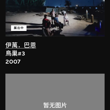
展出中
伊萬．巴恩
鳥巢#3
2007