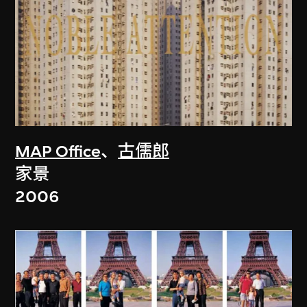
MAP Office
、
古儒郎
家景
2006