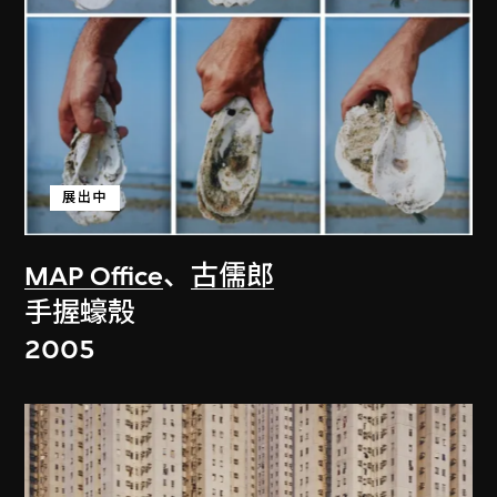
展出中
MAP Office
、
古儒郎
手握蠔殼
2005