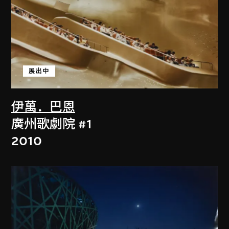
展出中
伊萬．巴恩
廣州歌劇院 #1
2010