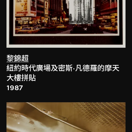
黎錦超
紐約時代廣場及密斯·凡德羅的摩天
大樓拼貼
1987