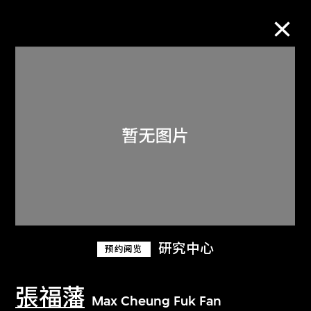
M+藏品
进一步筛选
搜索
关于M+藏品
研究中心
预约阅览
探索世界顶级的二十及二十一世纪视觉
文化藏品。
張福藩
Max Cheung Fuk Fan