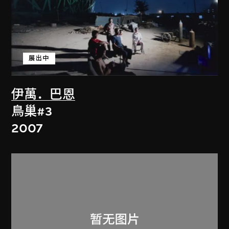
展出中
伊萬．巴恩
鳥巢#3
2007