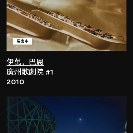
展出中
伊萬．巴恩
廣州歌劇院 #1
2010