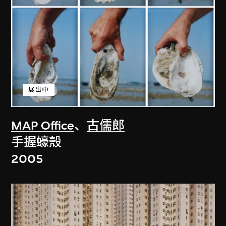
展出中
MAP Office
、
古儒郎
手握蠔殼
2005