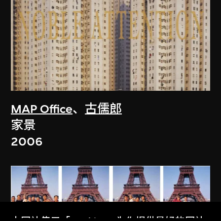
MAP Office
、
古儒郎
家景
2006