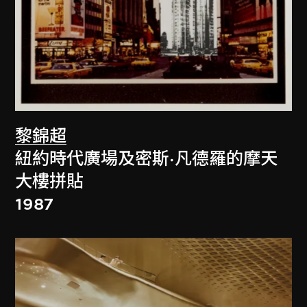
黎錦超
紐約時代廣場及密斯·凡德羅的摩天
大樓拼貼
1987