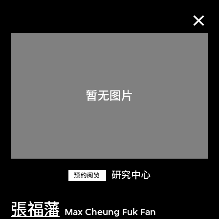
M+藏品
进一步筛选
搜索
关于M+藏品
研究中心
预约阅览
探索世界顶级的二十及二十一世纪视觉
文化藏品。
張福藩
Max Cheung Fuk Fan