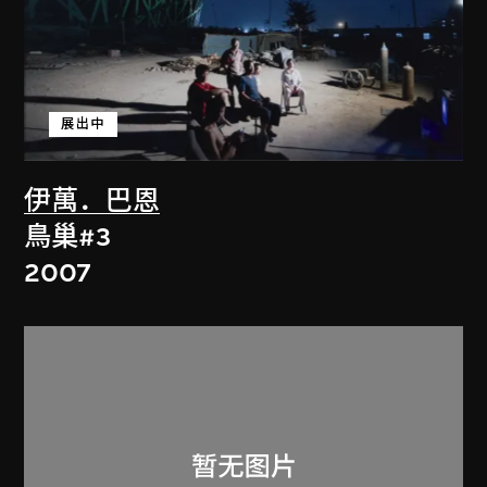
展出中
伊萬．巴恩
鳥巢#3
2007