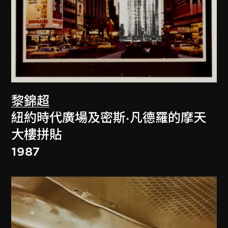
黎錦超
紐約時代廣場及密斯·凡德羅的摩天
大樓拼貼
1987