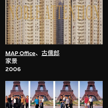
MAP Office
、
古儒郎
家景
2006