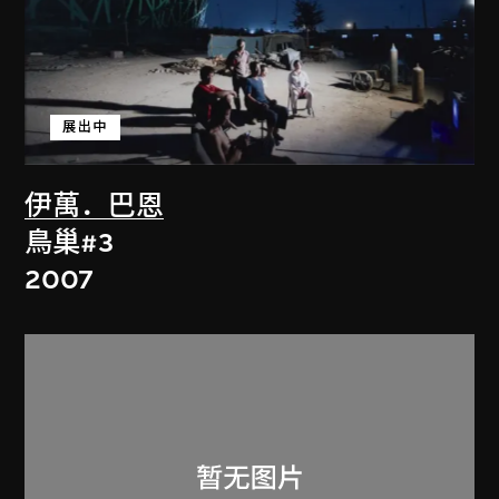
展出中
伊萬．巴恩
鳥巢#3
2007