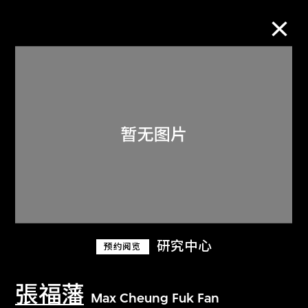
M+藏品
进一步筛选
搜索
关于M+藏品
研究中心
预约阅览
探索世界顶级的二十及二十一世纪视觉
文化藏品。
張福藩
Max Cheung Fuk Fan