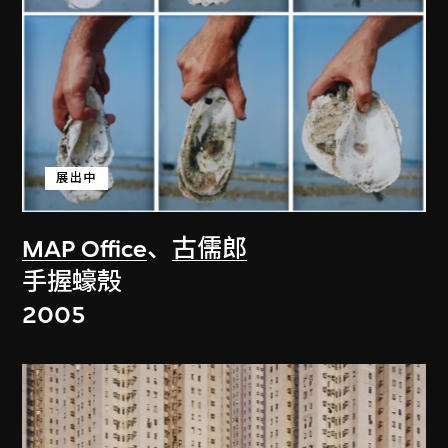
展出中
MAP Office
、
古儒郎
手握蠔殼
2005