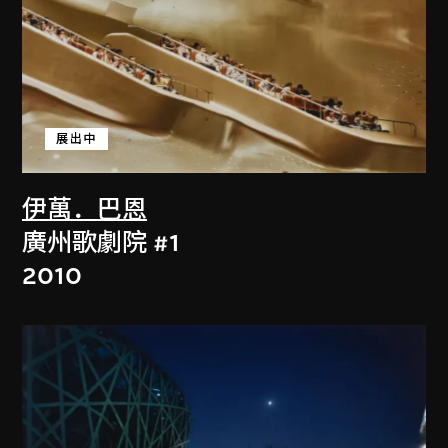
展出中
伊萬．巴恩
廣州歌劇院 #1
2010