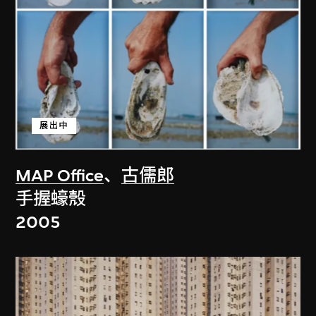
展出中
MAP Office
、
古儒郎
手握蠔殼
2005