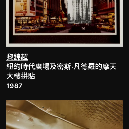
黎錦超
紐約時代廣場及密斯·凡德羅的摩天
大樓拼貼
1987