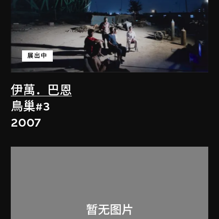
展出中
伊萬．巴恩
鳥巢#3
2007