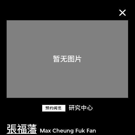
M+藏品
进一步筛选
搜索
关于M+藏品
研究中心
预约阅览
探索世界顶级的二十及二十一世纪视觉
文化藏品。
張福藩
Max Cheung Fuk Fan