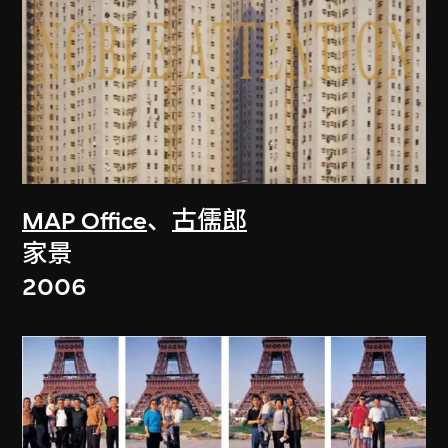
MAP Office
、
古儒郎
家景
2006