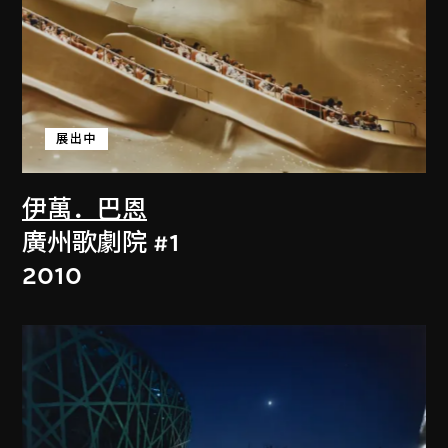
展出中
伊萬．巴恩
廣州歌劇院 #1
2010