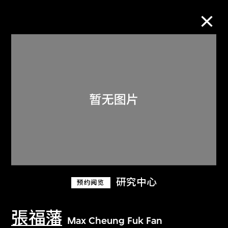
M+藏品
进一步筛选
搜索
关于M+藏品
研究中心
预约阅览
探索世界顶级的二十及二十一世纪视觉
文化藏品。
張福藩
Max Cheung Fuk Fan