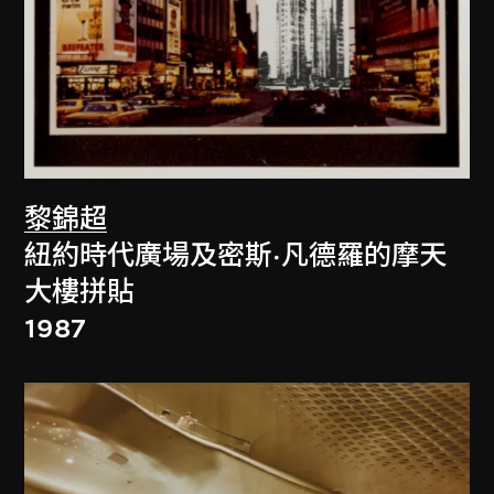
黎錦超
紐約時代廣場及密斯·凡德羅的摩天
大樓拼貼
1987