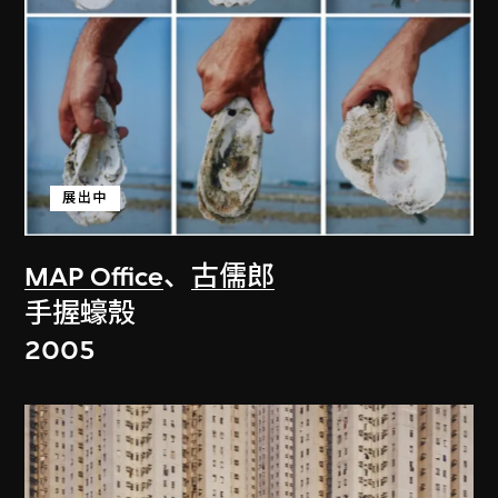
展出中
MAP Office
、
古儒郎
手握蠔殼
2005