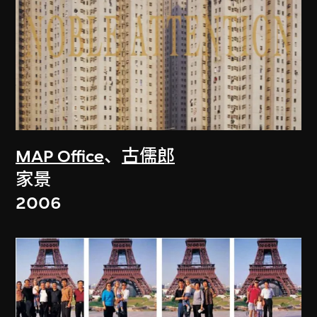
MAP Office
、
古儒郎
家景
2006