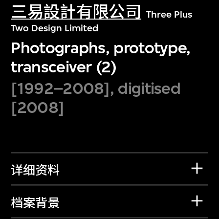
三易設計有限公司
Three Plus
Two Design Limited
Photographs, prototype,
transceiver (2)
[1992–2008], digitised
[2008]
详细资料
档案背景