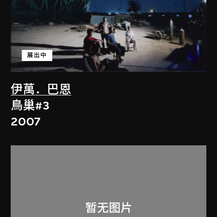
展出中
伊萬．巴恩
鳥巢#3
2007