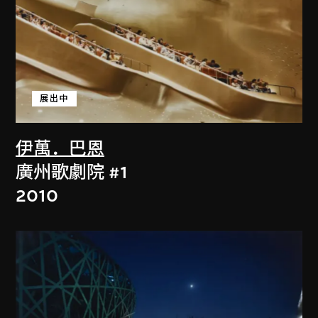
展出中
伊萬．巴恩
廣州歌劇院 #1
2010