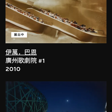
展出中
伊萬．巴恩
廣州歌劇院 #1
2010