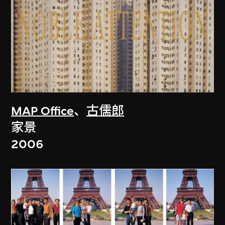
MAP Office
、
古儒郎
家景
2006