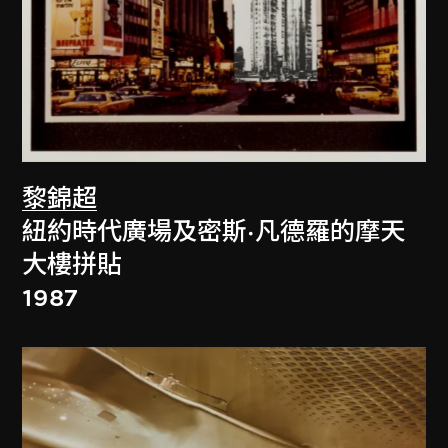
黎錦超
紐約時代廣場及密斯·凡德羅的摩天
大樓拼貼
1987