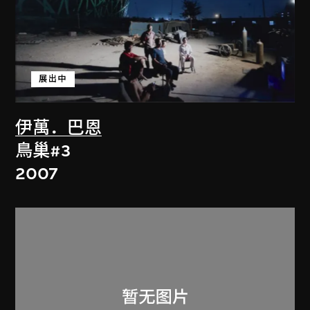
展出中
伊萬．巴恩
鳥巢#3
2007