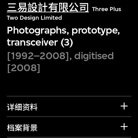
三易設計有限公司
Three Plus
Two Design Limited
Photographs, prototype,
transceiver (3)
[1992–2008], digitised
[2008]
详细资料
档案背景