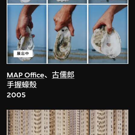
展出中
MAP Office
、
古儒郎
手握蠔殼
2005