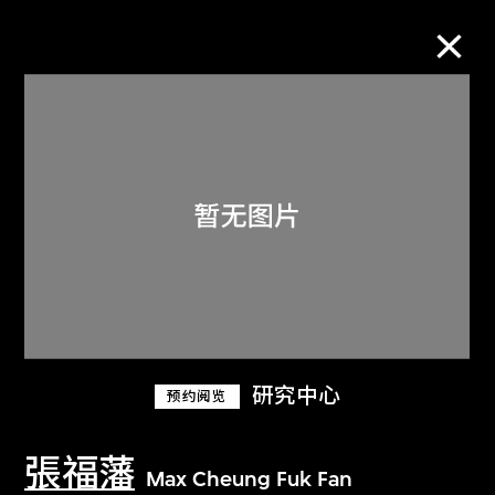
M+藏品
进一步筛选
搜索
关于M+藏品
研究中心
预约阅览
探索世界顶级的二十及二十一世纪视觉
文化藏品。
張福藩
Max Cheung Fuk Fan