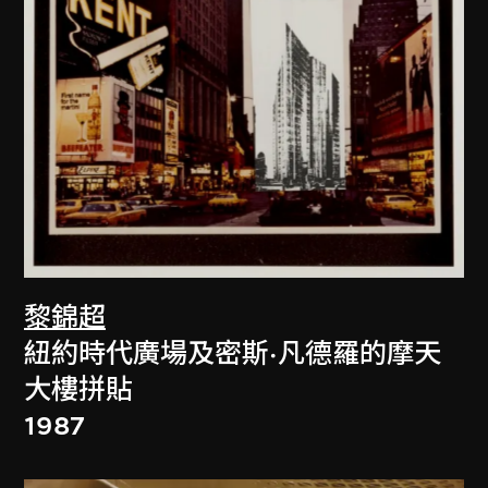
黎錦超
紐約時代廣場及密斯·凡德羅的摩天
大樓拼貼
1987