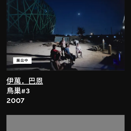
展出中
伊萬．巴恩
鳥巢#3
2007