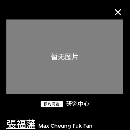
M+藏品
进一步筛选
搜索
关于M+藏品
研究中心
预约阅览
探索世界顶级的二十及二十一世纪视觉
文化藏品。
張福藩
Max Cheung Fuk Fan