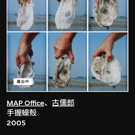
展出中
MAP Office
、
古儒郎
手握蠔殼
2005