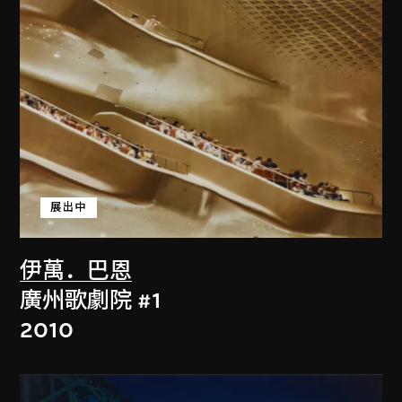
展出中
伊萬．巴恩
廣州歌劇院 #1
2010