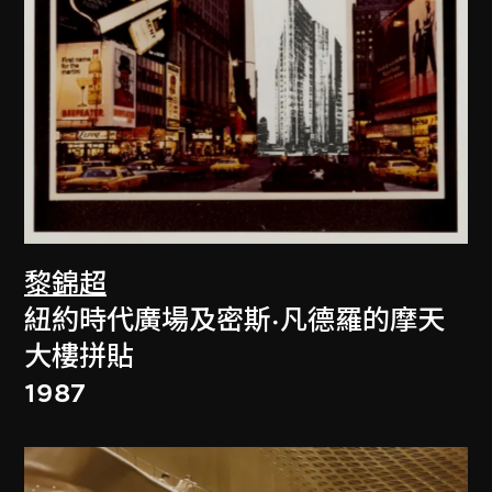
黎錦超
紐約時代廣場及密斯·凡德羅的摩天
大樓拼貼
1987