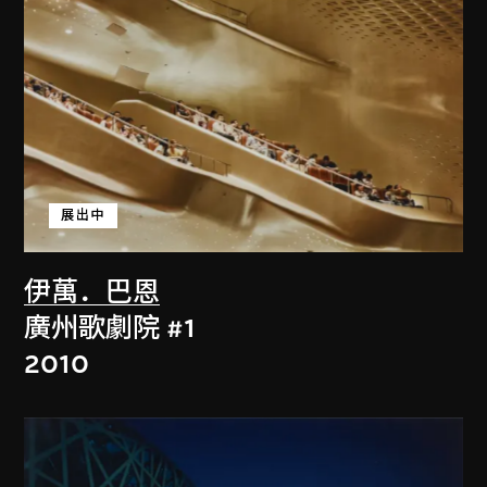
展出中
伊萬．巴恩
廣州歌劇院 #1
2010