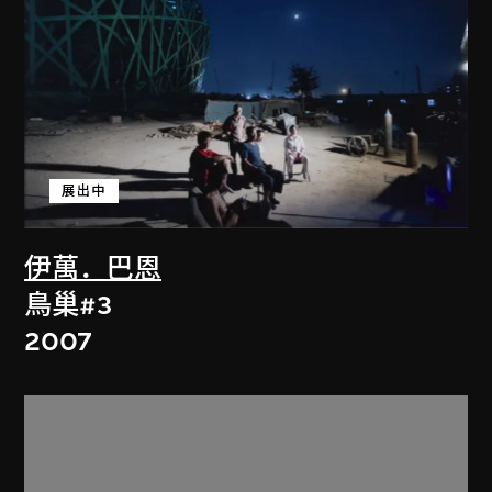
展出中
伊萬．巴恩
鳥巢#3
2007