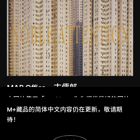
MAP Office
、
古儒郎
家景
本网站使用「Cookies」为你提供最好的网站
2006
体验。
M+藏品的简体中文内容仍在更新，敬请期
了解更多
待！
显示更多