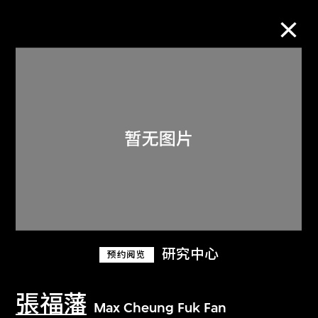
M+藏品
进一步筛选
搜索
关于M+藏品
研究中心
预约阅览
探索世界顶级的二十及二十一世纪视觉
文化藏品。
張福藩
Max Cheung Fuk Fan