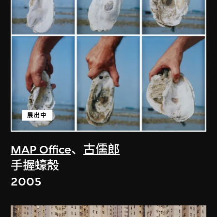
展出中
MAP Office
、
古儒郎
手握蠔殼
2005