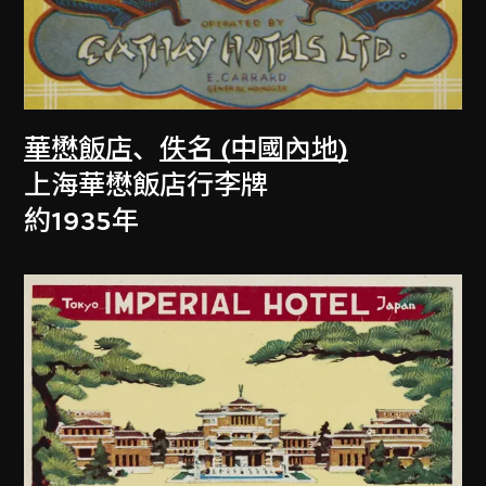
華懋飯店
、
佚名 (中國內地)
上海華懋飯店行李牌
約1935年