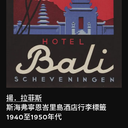
揚．拉菲斯
斯海弗寧恩峇里島酒店行李標籤
1940至1950年代