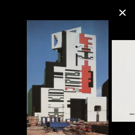
M+藏品
进一步筛选
搜索
关于M+藏品
探索世界顶级的二十及二十一世纪视觉
文化藏品。