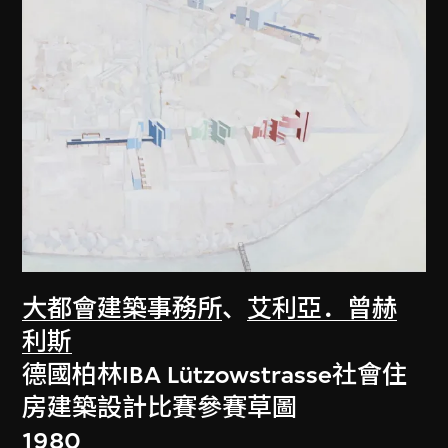
大都會建築事務所
、
艾利亞．曾赫
利斯
德國柏林IBA Lützowstrasse社會住
房建築設計比賽參賽草圖
1980