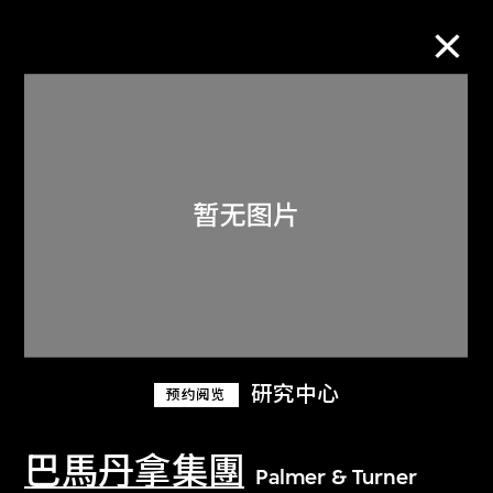
M+藏品
进一步筛选
搜索
关于M+藏品
研究中心
预约阅览
探索世界顶级的二十及二十一世纪视觉
文化藏品。
巴馬丹拿集團
Palmer & Turner