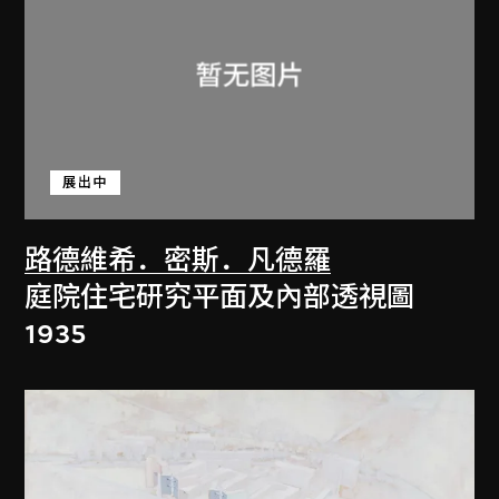
展出中
路德維希．密斯．凡德羅
庭院住宅研究平面及內部透視圖
1935