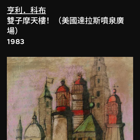
亨利．科布
雙子摩天樓！（美國達拉斯噴泉廣
場）
1983