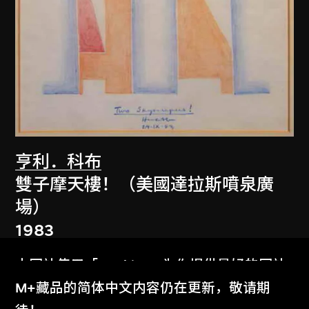
亨利．科布
雙子摩天樓！（美國達拉斯噴泉廣
場）
1983
本网站使用「Cookies」为你提供最好的网站
体验。
M+藏品的简体中文内容仍在更新，敬请期