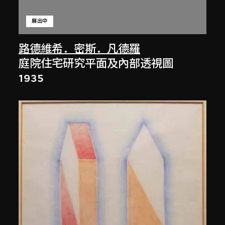
展出中
路德維希．密斯．凡德羅
庭院住宅研究平面及內部透視圖
1935