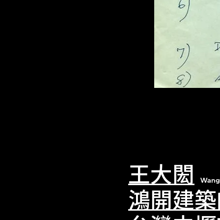
王大閎
Wang
鴻開建築