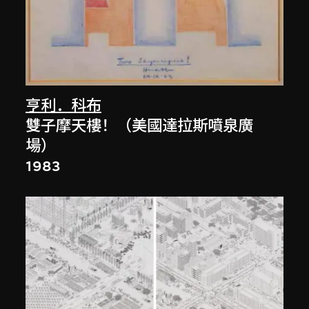
亨利．科布
雙子摩天樓！（美國達拉斯噴泉廣
場）
1983