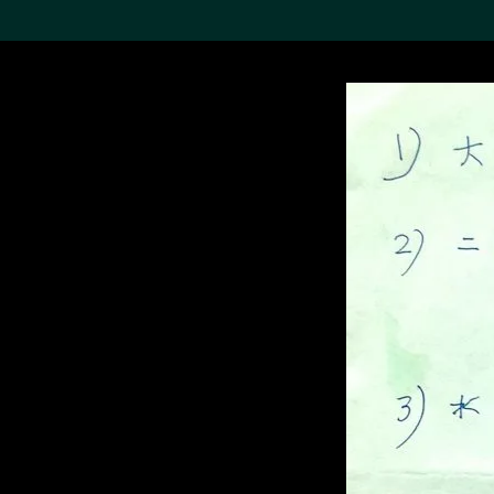
搜索M+藏品
Sea
19,052个结果
进一步筛选
关于M+藏品
探索世界顶级的二十及二十
一世纪视觉文化藏品。