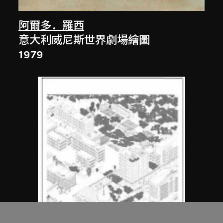
阿爾多．羅西
意大利威尼斯世界劇場繪圖
1979