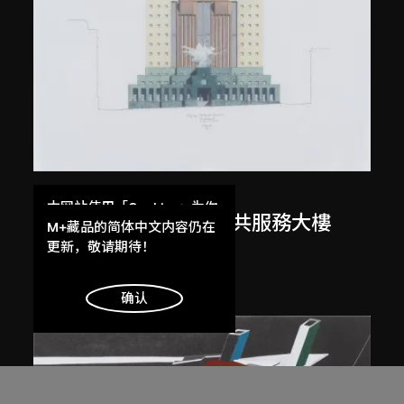
邁克爾．格雷夫斯
本网站使用「Cookies」为你
美國俄勒岡州波特蘭公共服務大樓
提供最好的网站体验。
M+藏品的简体中文内容仍在
（1979–1982）繪圖
了解更多
更新，敬请期待！
1980
明白
确认