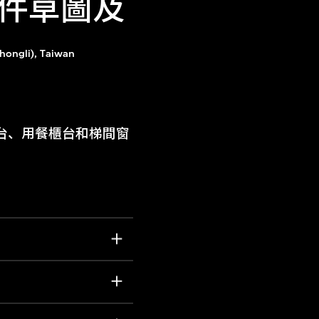
件草圖及
Zhongli), Taiwan
台、用餐櫃台和梯間窗