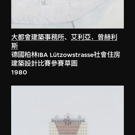
大都會建築事務所
、
艾利亞．曾赫利
斯
德國柏林IBA Lützowstrasse社會住房
建築設計比賽參賽草圖
1980