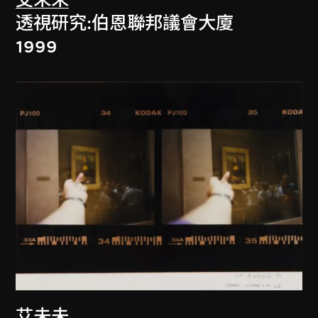
艾未未
透視研究:伯恩聯邦議會大廈
1999
艾未未