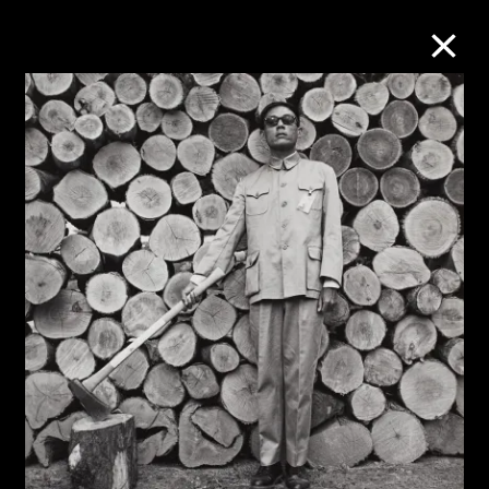
M+藏品
进一步筛选
搜索
关于M+藏品
探索世界顶级的二十及二十一世纪视觉
文化藏品。