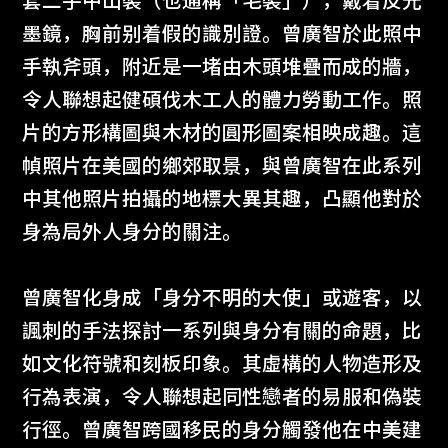
套二手中山裝（也通稱「毛裝」），戴着反光
墨鏡，胸前别着假的識別證。曾廣智於此照中
手執斧頭，附近是一堵由木頭堆疊而成的牆，
令人聯想起健碩伐木工人的體力勞動工作。照
片的方形構圖與木材的圓形圖案相映成趣。這
幀照片在美國的鄉郊取景，與曾廣智在此系列
中其他照片拍攝的地標大異其趣，凸顯他對於
身為局外人身分的關注。
曾廣智化身成「身分不明的大使」或遊客，以
諷刺的手法探討一系列與身分有關的命題，比
如文化符號和刻板印象。其虛構的人物造形及
行為表演，令人聯想起同性戀者的易服和偽裝
行徑。曾廣智跨國移民的身分觸發他在中美建