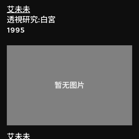
艾未未
透視研究:白宮
1995
艾未未