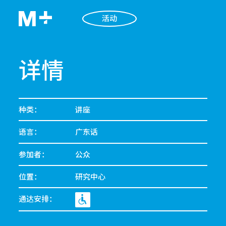
活动
详情
种类：
讲座
语言：
广东话
参加者：
公众
位置：
研究中心
通达安排：