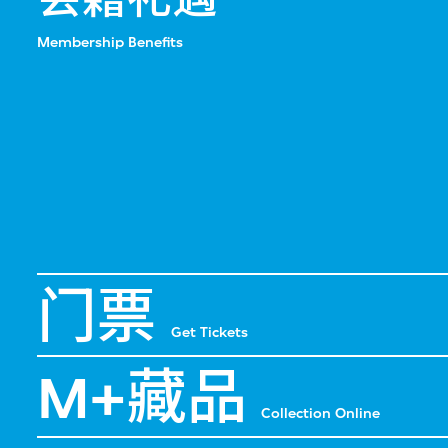
Membership Benefits
门票
Get Tickets
M+藏品
Collection Online