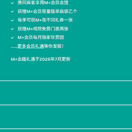
携同宾客享用M+会员会馆
获赠M+会员限量版单肩袋乙个
每季可获M+夜不同礼券一张
获赠M+戏院免费门票两张
M+会员每月独家导赏团
……
更多会员礼遇
等你发掘！
M+会籍礼遇于2026年7月更新