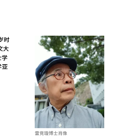
岁时
文大
士学
学亚
雷竞璇博士肖像