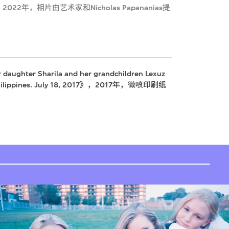
022年，相片由艺术家和Nicholas Papananias提
ughter Sharila and her grandchildren Lexuz
a, Philippines. July 18, 2017》，2017年，微喷印刷纸