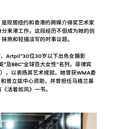
宾）是现居纽约和香港的跨媒介得奖艺术家
身分来港工作。这段经历不但成为她的创
、抹煞和轻描淡写的时事议题。
、Artpil“30位30岁以下出色女摄影
英”及BBC“全球百大女性”名列。菲律宾
969），以表扬其艺术成就。她曾获WMA委
目和普立兹中心资助，并曾担任马格兰基
有《活着如风》一书。