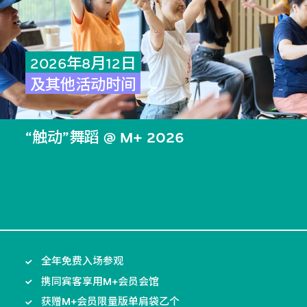
2026年8月12日
及其他活动时间
“触动”舞蹈 @ M+ 2026
全年免费入场参观
携同宾客享用M+会员会馆
获赠M+会员限量版单肩袋乙个