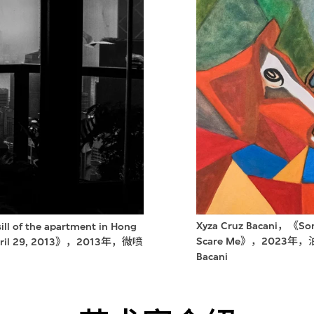
Xyza Cruz Bacani，《So
ill of the apartment in Hong
Scare Me》，2023年，
s. April 29, 2013》，2013年，微喷
Bacani