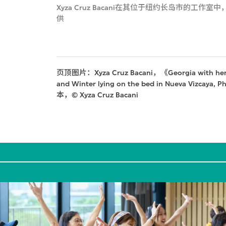
Xyza Cruz Bacani在其位于纽约长岛市的工作室中，2
供
页顶图片：Xyza Cruz Bacani，《Georgia with her da
and Winter lying on the bed in Nueva Vizcay
本，© Xyza Cruz Bacani