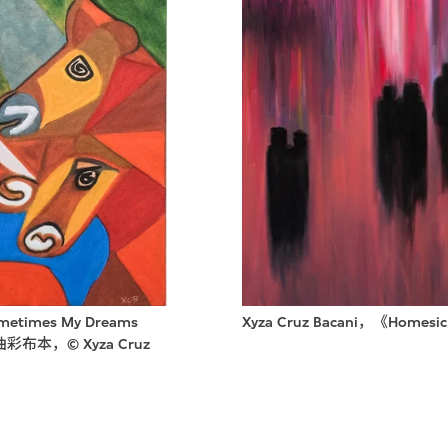
metimes My Dreams
Xyza Cruz Bacani，《Home
油彩布本，© Xyza Cruz