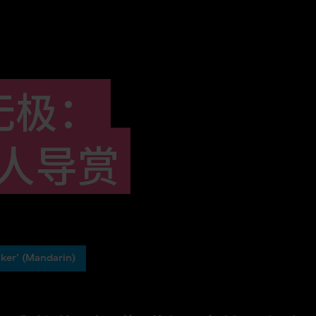
无极：
展人导赏
ker’ (Mandarin)