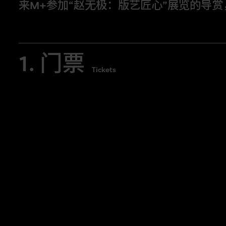
来M+参加“赵无极：版艺匠心”展览的导
细听赵无极的版画创作生涯和故事，并与
1. 门票
修复员对话和互动，团队将会揭开策展
Tickets
透过“赵无极：版艺匠心”展览中的作品
无极的版画作品及相关研究，带领大家
每场导赏将以不同语言进行，并不设即
次。