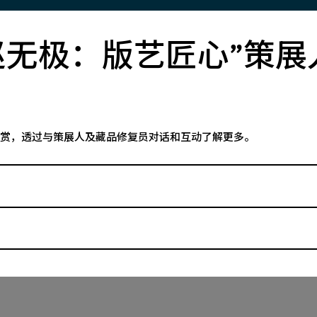
南
成为会员
“赵无极：版艺匠心”策
二至星期四、周末及公众假
M+会籍为不同年龄及背景
0至18:00开放，星期五的开放
与众不同的当代视觉文化体
22:00，每星期一休馆。
员可使用专属M+会员会馆
最后入场时间为闭馆前30分
通道，享有M+专属参观时
购展览及活动门票，以及更
导赏，透过与策展人及藏品修复员对话和互动了解更多。
遇。
多
成为M+的一分子！