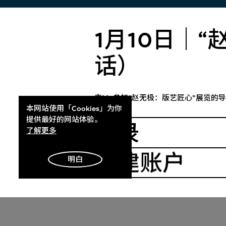
入场
参观指
1月10日｜
访客须在现场或网上购买展覽门票入
M+每星期
场。活动及电影节目或须额外购票。6
期于10:0
话）
岁及以下儿童毋须购票。
时间延长至
M+展厅的
钟。
了解更多
来M+参加“赵无极：版艺匠心”展览的
本网站使用「Cookies」为你
了解更
提供最好的网站体验。
登录
了解更多
创建账户
明白
登记
Register