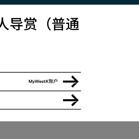
常见问题
展人导赏（普通
的人士提供
有关参观、票务、团体和学校参观、通
验。M+会
达安排、会籍及其他资讯。请参阅我们
及会员专用
的常见问题或直接与我们联系。
段、优先预
多精彩礼
常见问题
联系我们
MyWestK账户
共 $0