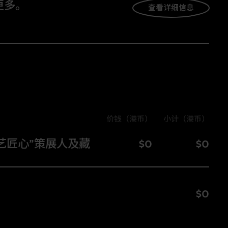
更多。
查看详细信息
价钱（港币）
小计（港币）
价钱（港币）
小
艺匠心”策展人及藏
$0
$0
$0