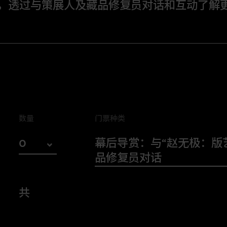
赏，透过与策展人及藏品修复员对话和互动了解
“
赵无极：版艺匠心
”展览策展人及藏品
背后及修复历程的神秘面纱！
，M+团队会从策展或修复的角度，分享赵
探索他的非凡艺术生涯。
数量
门票种类
时传译。请于报名页面选择最适合你的场
门票种类
0
幕后导赏：与“赵无极：版
品修复员对话
0
1
共