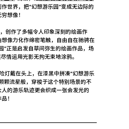
作世界，把“幻想游乐园”变成无边际的
无穷想像！
主题，创作了多幅令人印象深刻的绘画作
由想像力化作绵密笔触，自由自在驰骋在
园”正是启发自草间弥生的绘画作品，场
庭尽情运用光影无拘无束地涂鸦。
险灯戴在头上，在漆黑中拼凑“幻想游乐
一颗颗流星般，穿梭于这个特别场景的不
众人的游乐轨迹更会织成一张会发光的
作品！