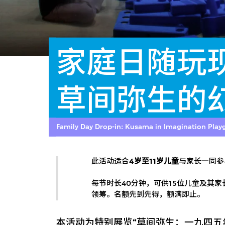
家庭日随玩
草间弥生的
Family Day Drop-in: Kusama in Imagination Pla
此活动适合
4岁至11岁儿童
与家长一同参
每节时长40分钟，可供15位儿童及其
领筹。名额先到先得，额满即止。
本活动为特别展览“
草间弥生：一九四五