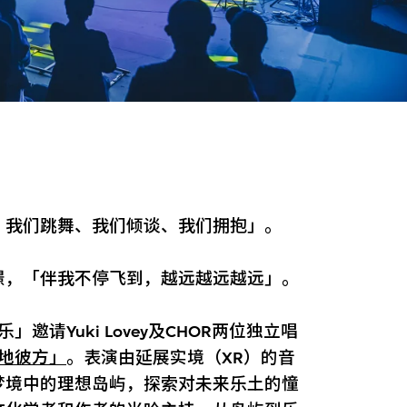
、我们跳舞、我们倾谈、我们拥抱」。
憬，「伴我不停飞到，越远越远越远」。
请Yuki Lovey及CHOR两位独立唱
地彼方」
。表演由延展实境（XR）的音
梦境中的理想岛屿，探索对未来乐土的憧