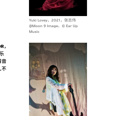
Yuki Lovey，2021，张志伟
@Moon 9 Image、© Ear Up
Music
OR
，
乐
围音
人不