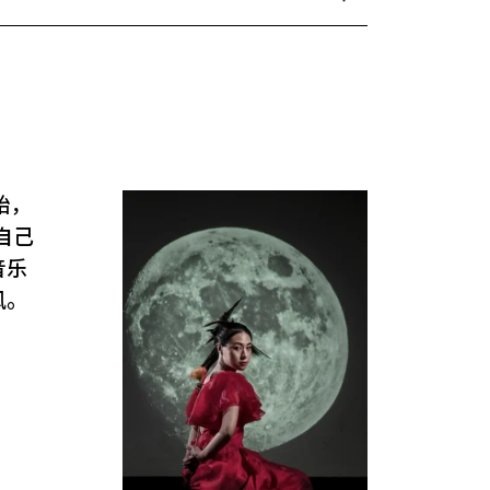
始，
自己
音乐
风。