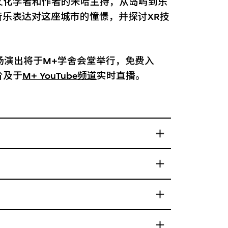
文化学者和作者的米哈主持，从岛屿到乐
如何用音乐表达对这座城市的憧憬，并探讨XR技
场演出将于M+学舍会堂举行，免费入
阶及于
M+ YouTube频道
实时直播。