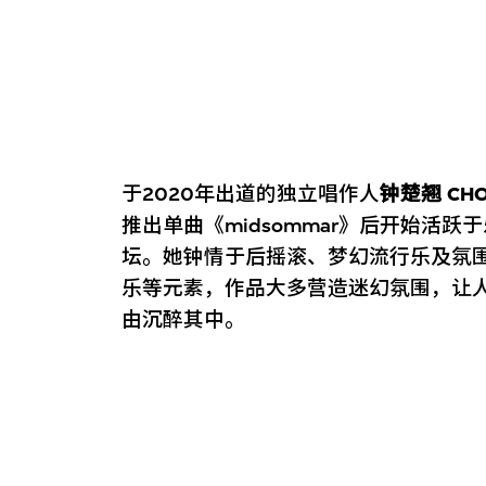
于2020年出道的独立唱作人
钟楚翘 CH
推出单曲《midsommar》后开始活跃于
坛。她钟情于后摇滚、梦幻流行乐及氛
乐等元素，作品大多营造迷幻氛围，让
由沉醉其中。