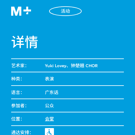
活动
详情
艺术家：
Yuki Lovey、钟楚翘 CHOR
种类：
表演
语言：
广东话
参加者：
公众
位置：
会堂
通达安排：