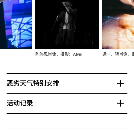
陈伟恩
肖像，摄影：Alvin
逢一
、
骄
肖像，摄
恶劣天气特别安排
活动记录