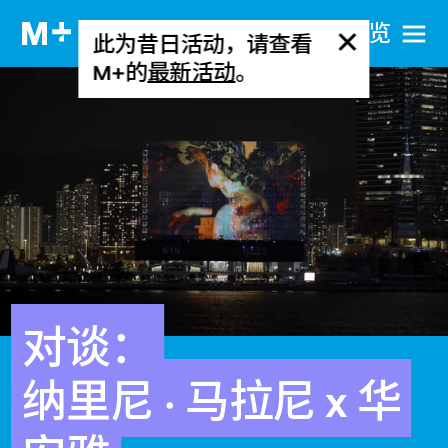
网站导览
此为昔日活动，请查看
M+的
最新活动
。
对谈：
纳里尼 · 马拉尼 x 华