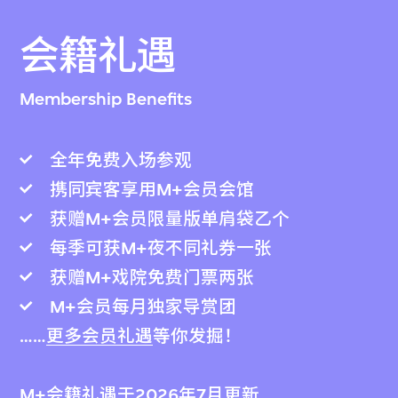
会籍礼遇
Membership Benefits
全年免费入场参观
携同宾客享用M+会员会馆
获赠M+会员限量版单肩袋乙个
每季可获M+夜不同礼券一张
获赠M+戏院免费门票两张
M+会员每月独家导赏团
……
更多会员礼遇
等你发掘！
M+会籍礼遇于2026年7月更新