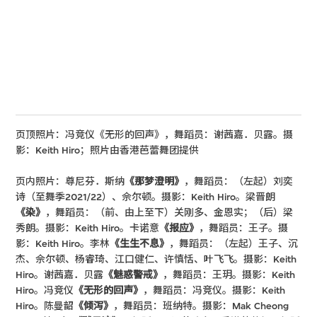
页顶照片：冯竞仪《无形的回声》，舞蹈员：谢茜嘉．贝露。摄
影：Keith Hiro；照片由香港芭蕾舞团提供
页内照片：尊尼芬．斯纳
《那梦澄明》
，舞蹈员：（左起）刘奕
诗（至舞季2021/22）、佘尔顿。摄影：Keith Hiro。梁晋朗
《染》
，舞蹈员：（前、由上至下）关刚多、金恩实；（后）梁
秀朗。摄影：Keith Hiro。卡诺意
《报应》
，舞蹈员：王子。摄
影：Keith Hiro。李林
《生生不息》
，舞蹈员：（左起）王子、沉
杰、佘尔顿、杨睿琦、江口健仁、许慎恬、叶飞飞。摄影：Keith
Hiro。谢茜嘉．贝露
《魅惑警戒》
，舞蹈员：王玥。摄影：Keith
Hiro。冯竞仪
《无形的回声》
，舞蹈员：冯竞仪。摄影：Keith
Hiro。陈曼韶
《倾泻》
，舞蹈员：班纳特。摄影：Mak Cheong