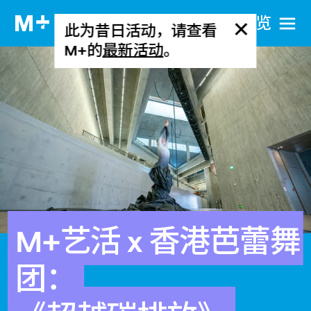
网站导览
此为昔日活动，请查看
M+的
最新活动
。
M+艺活 x 香港芭蕾舞
团：