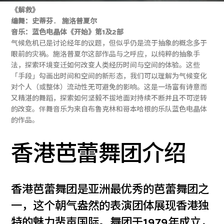
《解救》
编舞：史蒂芬
．
施洛普夏尔
音乐：蓝色电晶体《开始》第1及2部
气候危机已是讨论经年的议题，但似乎仍是流于抽象的概念多于
眼前的灾祸。施洛普夏尔这部作品与之呼应，以纯粹的抽象手
法，探索环境变迁如何改变人类经历时间与空间的体验。这些
「手段」勾画出时间和空间的新形态，我们可以理解为气候变化
对个人（或整体）流动性无可避免的影响。这是一场富有诗意而
又精湛的舞蹈，探索如何坚毅不拔地面对持续不断并且不可逆转
的改变。伴舞音乐为来自布鲁克林和哥本哈根的乐队蓝色电晶体
的作品。
香港芭蕾舞团介绍
香港芭蕾舞团是亚洲最优秀的芭蕾舞团之
一，这个朝气盎然的表演团体展现香港独
特的魅力蜚声国际。舞团于1979年成立，