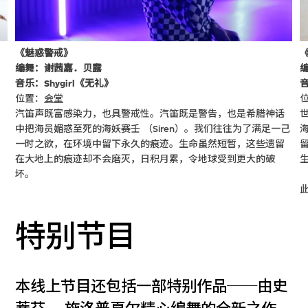
《魅惑警戒》
编舞：谢茜嘉．贝露
音乐：Shygirl《无礼》
位置：
会堂
汽笛声既富感染力，也具警戒性。汽笛既是警告，也是希腊神话
中把海员媚惑至死的海妖赛壬 （Siren）。我们往往为了满足一己
一时之欲，在环境中留下永久的痕迹。生命虽然短暂，这些遗留
在大地上的痕迹却不会磨灭，日积月累，令地球受到更大的破
坏。
特别节目
本线上节目还包括一部特别作品──由史