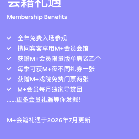
会籍礼遇
Membership Benefits
全年免费入场参观
携同宾客享用M+会员会馆
获赠M+会员限量版单肩袋乙个
每季可获M+夜不同礼券一张
获赠M+戏院免费门票两张
M+会员每月独家导赏团
……
更多会员礼遇
等你发掘！
M+会籍礼遇于2026年7月更新