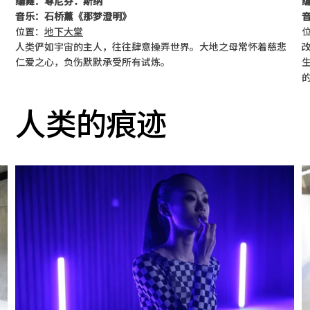
编舞：尊尼芬．斯纳
音乐：石桥薰《那梦澄明》
位置：
地下大堂
人类俨如宇宙的主人，往往肆意操弄世界。大地之母常怀着慈悲
仁爱之心，负伤默默承受所有试炼。
人类的痕迹