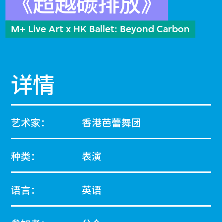
《超越碳排放》
M+ Live Art x HK Ballet: Beyond Carbon
详情
艺术家：
香港芭蕾舞团
种类：
表演
语言：
英语