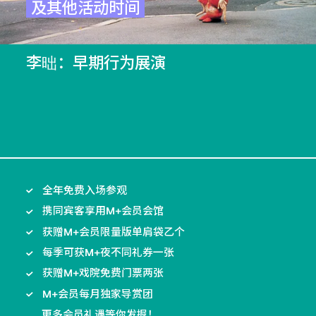
及其他活动时间
李昢：早期行为展演
全年免费入场参观
携同宾客享用M+会员会馆
获赠M+会员限量版单肩袋乙个
每季可获M+夜不同礼券一张
获赠M+戏院免费门票两张
M+会员每月独家导赏团
……
更多会员礼遇
等你发掘！