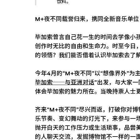
饮料。
M+夜不同载誉归来，携同全新音乐单
毕加索曾言自己花一生的时间去学像小
创作时无比的自由和生命力。时至今日
的领悟？我们能否借着认识毕加索去了
今年4月的“M+夜不同”以“想像界外”为
毕加索──与亚洲对话
”出发，与大家
体会毕加索的魅力所在。当晚持票人士
齐来“M+夜不同”尽兴而返，打破你对
乐节奏、变幻舞动的灯光下，来参与一
抛开白天的工作压力或生活琐事，品尝
的人聊天交流，发掘博物馆不一样的一