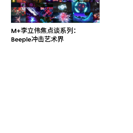
M+李立伟焦点谈系列：
Beeple冲击艺术界