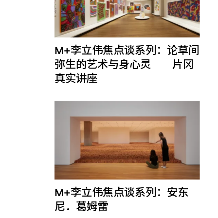
M+李立伟焦点谈系列：论草间
弥生的艺术与身心灵──片冈
真实讲座
M+李立伟焦点谈系列：安东
尼．葛姆雷