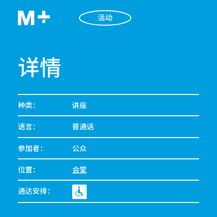
活动
详情
种类：
讲座
语言：
普通话
参加者：
公众
位置：
会堂
通达安排：