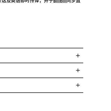
东话及英语即时传译，并于
Bilibili
同步直