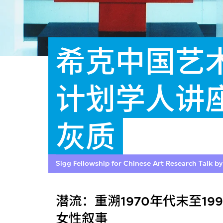
希克中国艺
计划学人讲
灰质
Sigg Fellowship for Chinese Art Research Talk b
潜流：重溯1970年代末至1
女性叙事