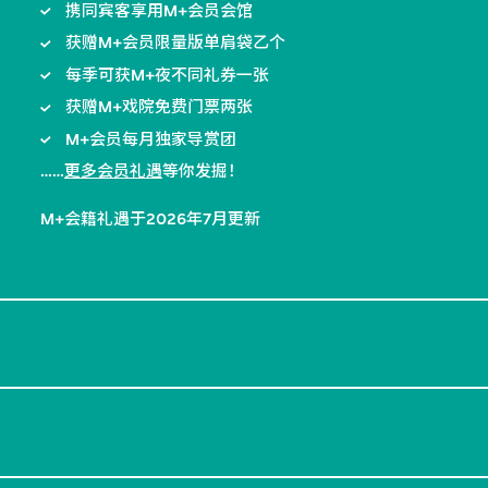
携同宾客享用M+会员会馆
获赠M+会员限量版单肩袋乙个
每季可获M+夜不同礼券一张
获赠M+戏院免费门票两张
M+会员每月独家导赏团
……
更多会员礼遇
等你发掘！
M+会籍礼遇于2026年7月更新