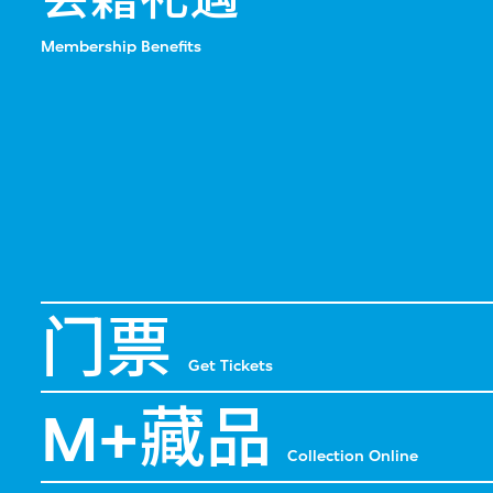
Membership Benefits
门票
Get Tickets
M+藏品
Collection Online