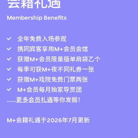
会籍礼遇
Membership Benefits
全年免费入场参观
携同宾客享用M+会员会馆
获赠M+会员限量版单肩袋乙个
每季可获M+夜不同礼券一张
获赠M+戏院免费门票两张
M+会员每月独家导赏团
……
更多会员礼遇
等你发掘！
M+会籍礼遇于2026年7月更新