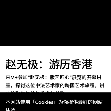
M+会员会馆及会员专用通道，享有M+专属参
观时段、优先预购展览及活动门票，以及更多
精彩礼遇。
成为M+的一分子！
常见问题
赵无极：游历香港
有关参观、票务、团体和学校参观、通达安
来M+参加“赵无极：版艺匠心”展览的开幕讲
排、会籍及其他资讯。请参阅我们的常见问题
座，探讨这位中法艺术家的跨国艺术旅程，讲
或直接与我们联系。
座将聚焦与他与香港的关联。
本网站使用「Cookies」为你提供最好的网站
常见问题
体验。